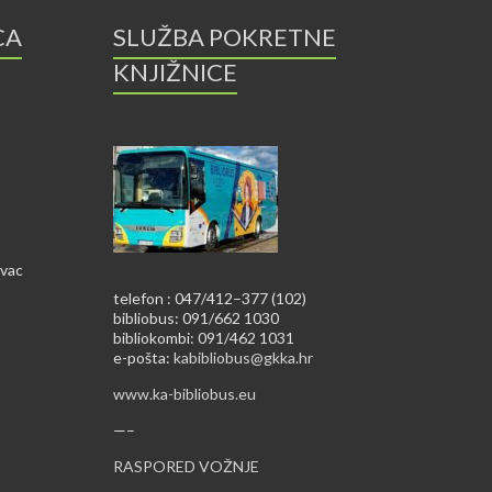
CA
SLUŽBA POKRETNE
KNJIŽNICE
ovac
telefon : 047/412–377 (102)
bibliobus: 091/662 1030
bibliokombi: 091/462 1031
e-pošta:
kabibliobus@gkka.hr
www.ka-bibliobus.eu
—–
RASPORED VOŽNJE