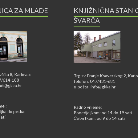
NICA ZA MLADE
KNJIŽNIČNA STANI
ŠVARČA
včića 8, Karlovac
Trg sv. Franje Ksaverskog 2, Karl
47/614-188
telefon: 047/431-681
adi@gkka.hr
e-pošta:
info@gkka.hr
—–
me :
Radno vrijeme:
jka do petka:
Ponedjeljkom: od 14 do 19 sati
ati
Četvrtkom: od 9 do 14 sati