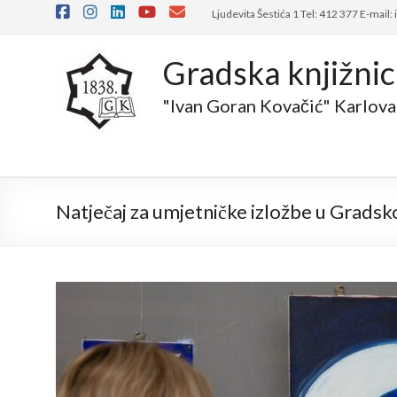
Ljudevita Šestića 1 Tel: 412 377 E-mail:
Gradska knjižni
"Ivan Goran Kovačić" Karlova
Natječaj za umjetničke izložbe u Gradsko