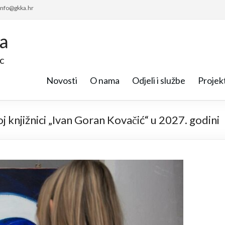
 info@gkka.hr
ca
c
Novosti
O nama
Odjeli i službe
Projekt
j knjižnici „Ivan Goran Kovačić“ u 2027. godini