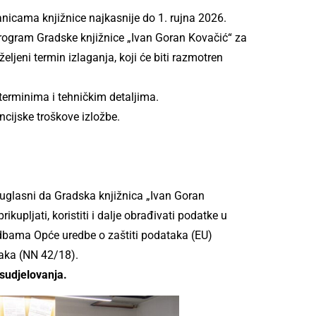
ranicama knjižnice najkasnije do 1. rujna
2026.
 program Gradske knjižnice „Ivan Goran
Kovačić“ za
željeni termin izlaganja, koji
će biti razmotren
 terminima i tehničkim detaljima.
ncijske troškove izložbe.
u suglasni da Gradska knjižnica „Ivan Goran
kupljati, koristiti i dalje obrađivati podatke u
dbama Opće uredbe o zaštiti podataka (EU)
taka (NN 42/18).
 sudjelovanja.