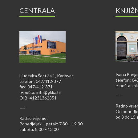
CENTRALA
KNJIŽ
Ivana Banja
Ljudevita Šestića 1, Karlovac
telefon: 0
telefon: 047/412-377
e-pošta:
ml
fax: 047/412-371
e-pošta:
info@gkka.hr
—–
OIB: 41231362351
Radno vrije
—–
Od ponedjel
od 8 do 15 s
Radno vrijeme:
Ponedjeljak – petak: 7,30 – 19,30
subota: 8,00 – 13,00