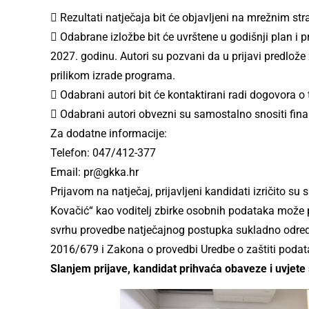
 Rezultati natječaja bit će objavljeni na mrežnim st
 Odabrane izložbe bit će uvrštene u godišnji plan i
2027. godinu. Autori su pozvani da u prijavi predlože 
prilikom izrade programa.
 Odabrani autori bit će kontaktirani radi dogovora o
 Odabrani autori obvezni su samostalno snositi fina
Za dodatne informacije:
Telefon: 047/412-377
Email: pr@gkka.hr
Prijavom na natječaj, prijavljeni kandidati izričito s
Kovačić“ kao voditelj zbirke osobnih podataka može pri
svrhu provedbe natječajnog postupka sukladno odre
2016/679 i Zakona o provedbi Uredbe o zaštiti poda
Slanjem prijave, kandidat prihvaća obaveze i uvjete