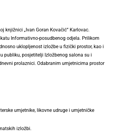
koj knjižnici „Ivan Goran Kovačić“ Karlovac.
olukatu Informativno-posudbenog odjela. Prilikom
nosno uklopljenost izložbe u fizički prostor, kao i
u publiku, posjetitelji Izložbenog salona su i
akodnevni prolaznici. Odabranim umjetnicima prostor
erske umjetnike, likovne udruge i umjetničke
atskih izložbi.