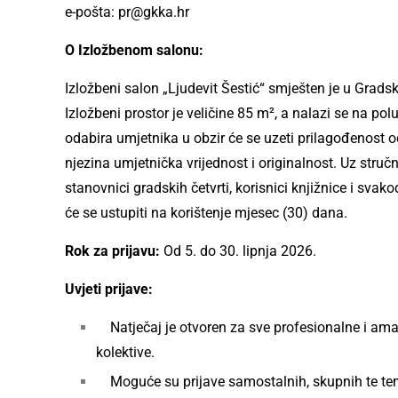
e-pošta:
pr@gkka.hr
O Izložbenom salonu:
Izložbeni salon „Ljudevit Šestić“ smješten je u Grads
Izložbeni prostor je veličine 85 m², a nalazi se na p
odabira umjetnika u obzir će se uzeti prilagođenost od
njezina umjetnička vrijednost i originalnost. Uz stručn
stanovnici gradskih četvrti, korisnici knjižnice i sv
će se ustupiti na korištenje mjesec (30) dana.
Rok za prijavu:
Od 5. do 30. lipnja 2026.
Uvjeti prijave:
Natječaj je otvoren za sve profesionalne i amat
kolektive.
Moguće su prijave samostalnih, skupnih te tem