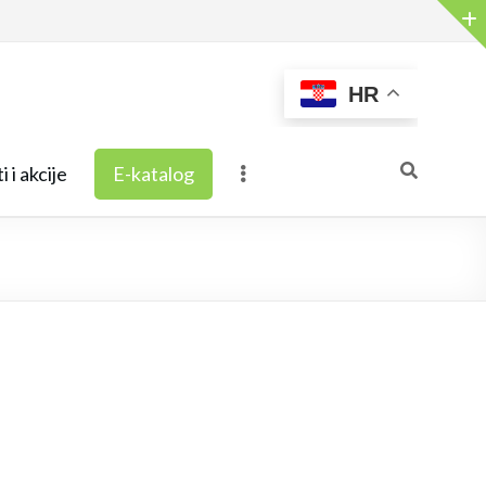
HR
i i akcije
E-katalog