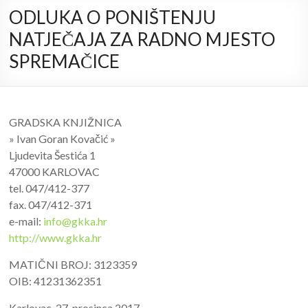
ODLUKA O PONIŠTENJU
NATJEČAJA ZA RADNO MJESTO
SPREMAČICE
GRADSKA KNJIŽNICA
» Ivan Goran Kovačić »
Ljudevita Šestića 1
47000 KARLOVAC
tel. 047/412-377
fax. 047/412-371
e-mail:
info@gkka.hr
http://www.gkka.hr
MATIČNI BROJ: 3123359
OIB: 41231362351
Karlovac, 27. prosinca 2017.