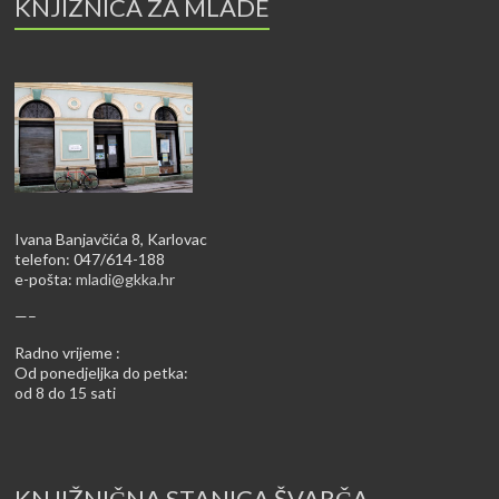
KNJIŽNICA ZA MLADE
Ivana Banjavčića 8, Karlovac
telefon: 047/614-188
e-pošta:
mladi@gkka.hr
—–
Radno vrijeme :
Od ponedjeljka do petka:
od 8 do 15 sati
KNJIŽNIČNA STANICA ŠVARČA