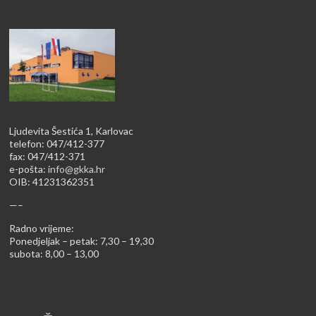
Ljudevita Šestića 1, Karlovac
telefon: 047/412-377
fax: 047/412-371
e-pošta:
info@gkka.hr
OIB: 41231362351
—–
Radno vrijeme:
Ponedjeljak – petak: 7,30 – 19,30
subota: 8,00 – 13,00