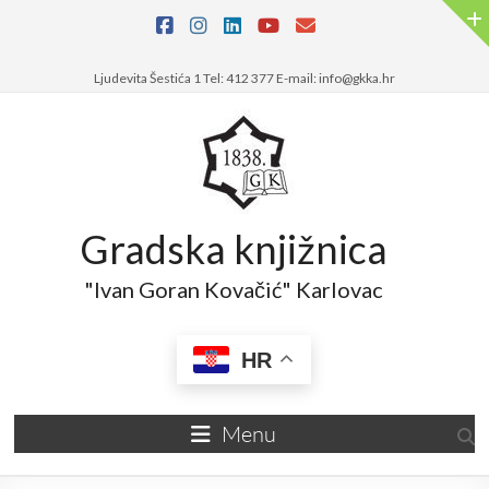
Skip
to
content
Ljudevita Šestića 1 Tel: 412 377 E-mail: info@gkka.hr
Gradska knjižnica
"Ivan Goran Kovačić" Karlovac
HR
Menu