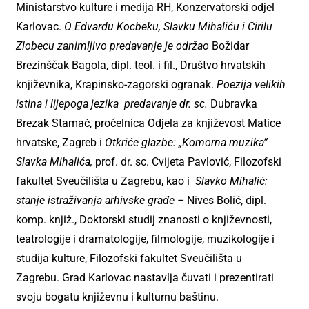
Ministarstvo kulture i medija RH, Konzervatorski odjel
Karlovac.
O Edvardu Kocbeku, Slavku Mihaliću i Cirilu
Zlobecu
zanimljivo predavanje je održao
Božidar
Brezinščak Bagola, dipl. teol. i fil., Društvo hrvatskih
književnika, Krapinsko-zagorski ogranak.
Poezija velikih
istina i lijepoga jezika predavanje
dr. sc.
Dubravka
Brezak Stamać, pročelnica Odjela za književost Matice
hrvatske, Zagreb i
Otkriće glazbe: „Komorna muzika”
Slavka Mihalića
,
prof. dr. sc. Cvijeta Pavlović, Filozofski
fakultet Sveučilišta u Zagrebu, kao i
Slavko Mihalić:
stanje istraživanja arhivske građe
–
Nives Bolić, dipl.
komp. knjiž., Doktorski studij znanosti o književnosti,
teatrologije i dramatologije, filmologije, muzikologije i
studija kulture, Filozofski fakultet Sveučilišta u
Zagrebu.
Grad Karlovac
nastavlja čuvati i prezentirati
svoju bogatu književnu i kulturnu baštinu.