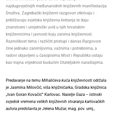
najdugovječnijih međunarodnih književnih manifestacija
Društva. Zagrebački književni razgovori otkrivaju i
približavaju svjetska književna kretanja te daju
znanstveni i umjetnički uvid u njih hrvatskim
književnicima i javnosti koju zanima književnost.
Raznolikost tema i različiti pristupi i danas
Razgovore
čine jednako zanimljivima, važnima i potrebnima, a
radovi objavljeni u časopisima
Most
i
Republika
ostaju
kao trajna vrijednost budućim čitateljskim naraštajima.
Pre
davanje na temu Mihalićeva kuća književnosti
održala
je Jasmina Milovčić, viša knjižničarka, Gradska knjižnica
„Ivan Goran Kovačić” Karlovac.
Naselje Gaza – istinski
svjedok vremena velikih književnih stvaranja karlovačkih
autora
predstavila je J
elena Mužar, mag. pov. umj.,