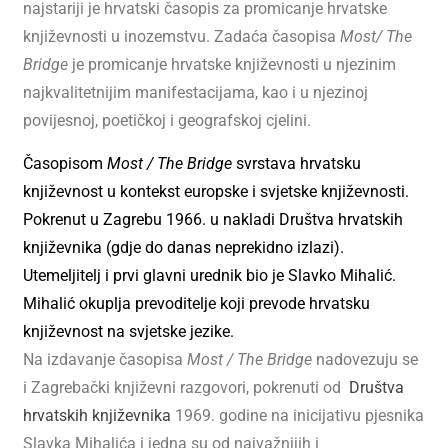
najstariji je hrvatski časopis za promicanje hrvatske
književnosti u inozemstvu. Zadaća časopisa
Most/ The
Bridge
je promicanje hrvatske književnosti u njezinim
najkvalitetnijim manifestacijama, kao i u njezinoj
povijesnoj, poetičkoj i geografskoj cjelini.
Časopisom
Most / The Bridge
svrstava hrvatsku
književnost u kontekst europske i svjetske književnosti.
Pokrenut u Zagrebu 1966. u nakladi Društva hrvatskih
književnika (gdje do danas neprekidno izlazi).
Utemeljitelj i prvi glavni urednik bio je Slavko Mihalić.
Mihalić okuplja prevoditelje koji prevode hrvatsku
književnost na svjetske jezike.
Na izdavanje časopisa
Most / The Bridge
nadovezuju se
i Zagrebački književni razgovori, pokrenuti od
Društva
hrvatskih književnika
1969. godine na inicijativu pjesnika
Slavka Mihalića i jedna su od najvažnijih i