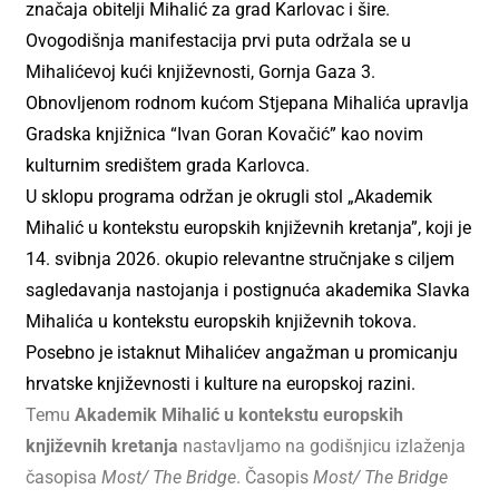
značaja obitelji Mihalić za grad Karlovac i šire.
Ovogodišnja manifestacija prvi puta održala se u
Mihalićevoj kući književnosti, Gornja Gaza 3.
Obnovljenom rodnom kućom Stjepana Mihalića upravlja
Gradska knjižnica “Ivan Goran Kovačić” kao novim
kulturnim središtem grada Karlovca.
U sklopu programa održan je okrugli stol „Akademik
Mihalić u kontekstu europskih književnih kretanja”, koji je
14. svibnja 2026. okupio relevantne stručnjake s ciljem
sagledavanja nastojanja i postignuća akademika Slavka
Mihalića u kontekstu europskih književnih tokova.
Posebno je istaknut Mihalićev angažman u promicanju
hrvatske književnosti i kulture na europskoj razini.
Temu
Akademik Mihalić u kontekstu europskih
književnih kretanja
nastavljamo na godišnjicu izlaženja
časopisa
Most/ The Bridge
. Časopis
Most/ The Bridge