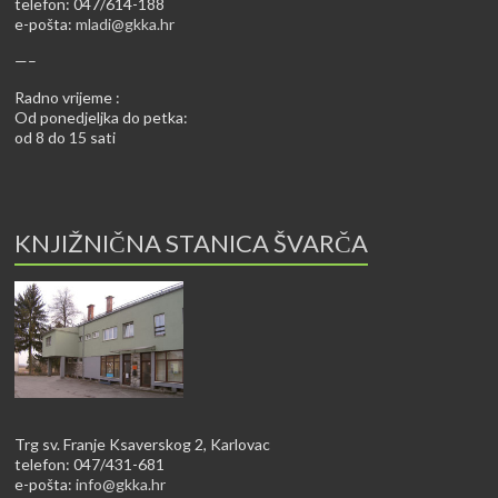
telefon: 047/614-188
e-pošta:
mladi@gkka.hr
—–
Radno vrijeme :
Od ponedjeljka do petka:
od 8 do 15 sati
KNJIŽNIČNA STANICA ŠVARČA
Trg sv. Franje Ksaverskog 2, Karlovac
telefon: 047/431-681
e-pošta:
info@gkka.hr