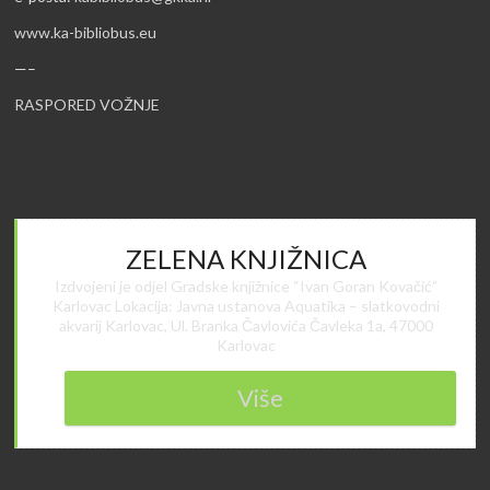
www.ka-bibliobus.eu
—–
RASPORED VOŽNJE
ZELENA KNJIŽNICA
Izdvojeni je odjel Gradske knjižnice “Ivan Goran Kovačić”
Karlovac Lokacija: Javna ustanova Aquatika – slatkovodni
akvarij Karlovac, Ul. Branka Čavlovića Čavleka 1a, 47000
Karlovac
Više