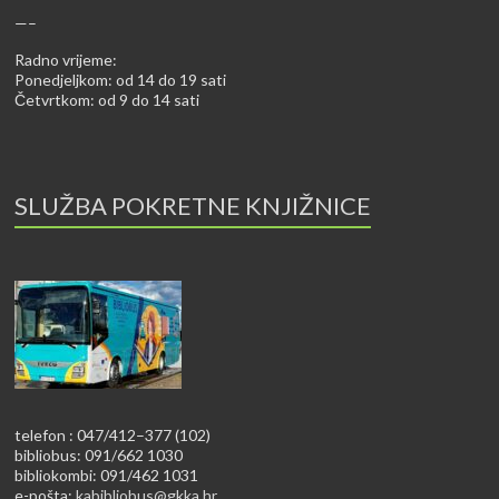
—–
Radno vrijeme:
Ponedjeljkom: od 14 do 19 sati
Četvrtkom: od 9 do 14 sati
SLUŽBA POKRETNE KNJIŽNICE
telefon : 047/412–377 (102)
bibliobus: 091/662 1030
bibliokombi: 091/462 1031
e-pošta:
kabibliobus@gkka.hr