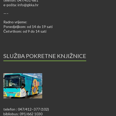
telefon: 047/431-681
e-pošta:
info@gkka.hr
—–
Radno vrijeme:
Ponedjeljkom: od 14 do 19 sati
Četvrtkom: od 9 do 14 sati
SLUŽBA POKRETNE KNJIŽNICE
telefon : 047/412–377 (102)
bibliobus: 091/662 1030