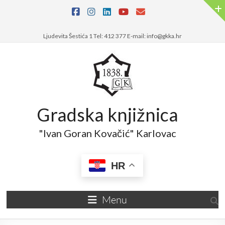
Skip
to
content
Ljudevita Šestića 1 Tel: 412 377 E-mail: info@gkka.hr
Gradska knjižnica
"Ivan Goran Kovačić" Karlovac
HR
Menu