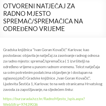
OTVORENI NATJEČAJ ZA
RADNO MJESTO
SPREMAČ/SPREMAČICA NA
ODREĐENO VRIJEME
Gradska knjižnica “Ivan Goran Kovačić” Karlovac kao
poslodavac objavila je natječaj za zasnivanje radnog odnosa
za radno mjesto: spremač/spremačica ( 1 izvršitelj) na
određeno vrijeme u punom radnom vremenu. Tekst natječaja
sa svim potrebnim podatcima objavljen je i dostupan na
oglasnoj ploči Gradske knjižnice „Ivan Goran Kovačić“,
Ljudevita Šestića 1, Karlovac te na web stranicama Hrvatskog
zavoda za zapošljavanje, na sljedećem
linku
:
https://burzarada.hzz.hr/RadnoMjesto_Ispis.aspx?
WebSifra=97439036