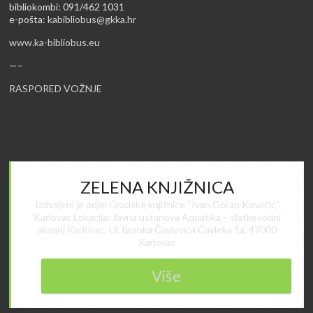
bibliokombi: 091/462 1031
e-pošta:
kabibliobus@gkka.hr
www.ka-bibliobus.eu
—–
RASPORED VOŽNJE
ZELENA KNJIŽNICA
Izdvojeni je odjel Gradske knjižnice “Ivan Goran Kovačić”
Karlovac Lokacija: Javna ustanova Aquatika – slatkovodni
akvarij Karlovac, Ul. Branka Čavlovića Čavleka 1a, 47000
Karlovac
Više