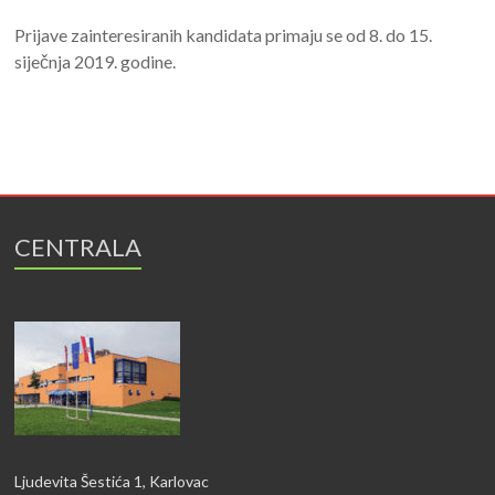
Prijave zainteresiranih kandidata primaju se od 8. do 15.
siječnja 2019. godine.
CENTRALA
Ljudevita Šestića 1, Karlovac