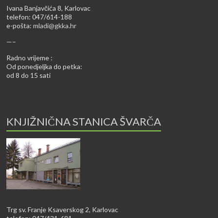
Ivana Banjavčića 8, Karlovac
telefon: 047/614-188
e-pošta:
mladi@gkka.hr
—–
Radno vrijeme :
Od ponedjeljka do petka:
od 8 do 15 sati
KNJIŽNIČNA STANICA ŠVARČA
Trg sv. Franje Ksaverskog 2, Karlovac