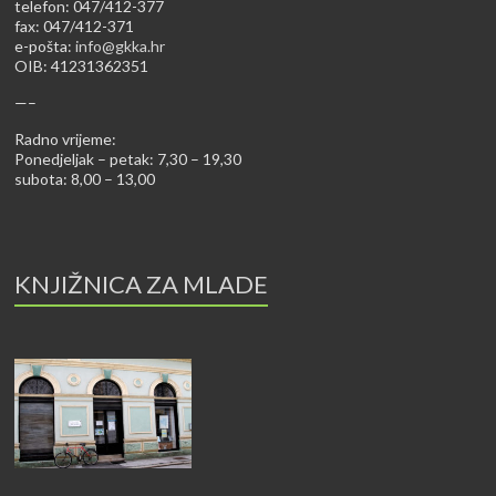
telefon: 047/412-377
fax: 047/412-371
e-pošta:
info@gkka.hr
OIB: 41231362351
—–
Radno vrijeme:
Ponedjeljak – petak: 7,30 – 19,30
subota: 8,00 – 13,00
KNJIŽNICA ZA MLADE