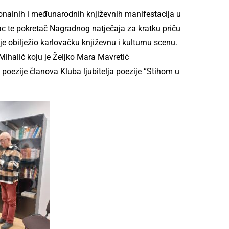
ionalnih i međunarodnih književnih manifestacija u
vac te pokretač Nagradnog natječaja za kratku priču
 je obilježio karlovačku književnu i kulturnu scenu.
i Mihalić koju je Željko Mara Mavretić
poezije članova Kluba ljubitelja poezije “Stihom u