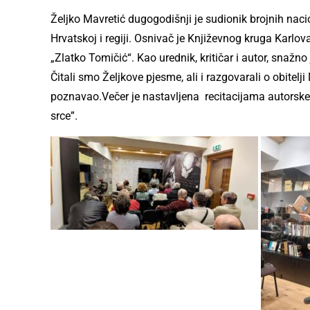
Željko Mavretić dugogodišnji je sudionik brojnih nac
Hrvatskoj i regiji. Osnivač je Književnog kruga Karlo
„Zlatko Tomičić“. Kao urednik, kritičar i autor, snažno
Čitali smo Željkove pjesme, ali i razgovarali o obitelj
poznavao.Večer je nastavljena recitacijama autorske 
srce”.