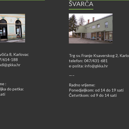
ŠVARČA
včića 8, Karlovac
Trg sv. Franje Ksaverskog 2, Karl
47/614-188
telefon: 047/431-681
adi@gkka.hr
e-pošta:
info@gkka.hr
—–
me :
Radno vrijeme:
jka do petka:
Ponedjeljkom: od 14 do 19 sati
ati
Četvrtkom: od 9 do 14 sati