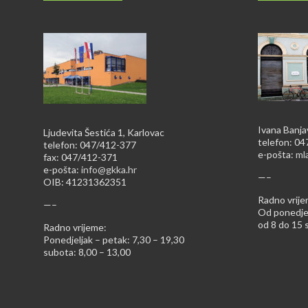
Ivana Banja
Ljudevita Šestića 1, Karlovac
telefon: 0
telefon: 047/412-377
e-pošta:
ml
fax: 047/412-371
e-pošta:
info@gkka.hr
—–
OIB: 41231362351
Radno vrije
—–
Od ponedjel
od 8 do 15 s
Radno vrijeme:
Ponedjeljak – petak: 7,30 – 19,30
subota: 8,00 – 13,00