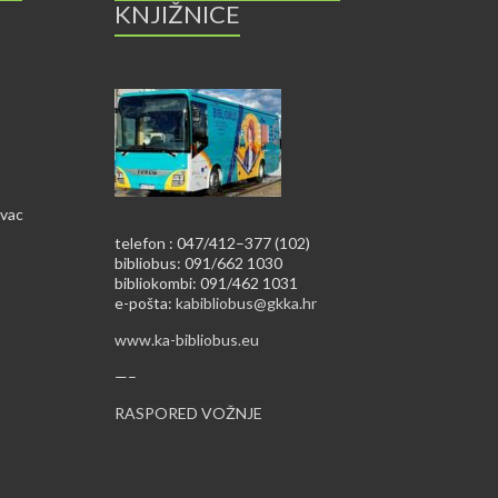
KNJIŽNICE
ovac
telefon : 047/412–377 (102)
bibliobus: 091/662 1030
bibliokombi: 091/462 1031
e-pošta:
kabibliobus@gkka.hr
www.ka-bibliobus.eu
—–
RASPORED VOŽNJE