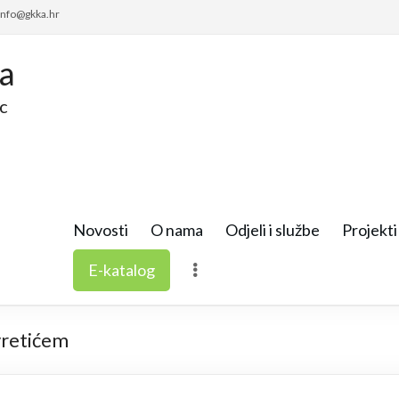
 info@gkka.hr
ca
c
Novosti
O nama
Odjeli i službe
Projekti 
E-katalog
vretićem