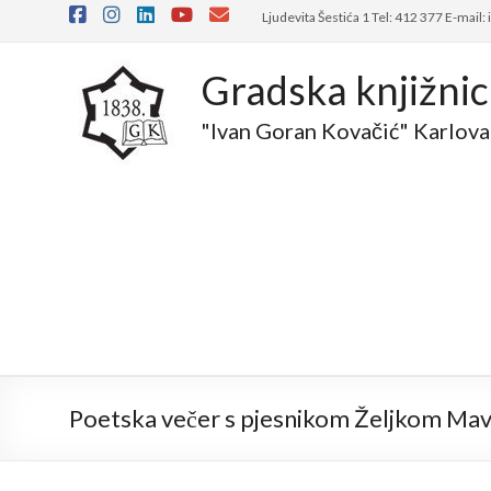
Ljudevita Šestića 1 Tel: 412 377 E-mail:
Gradska knjižni
"Ivan Goran Kovačić" Karlova
Poetska večer s pjesnikom Željkom Ma