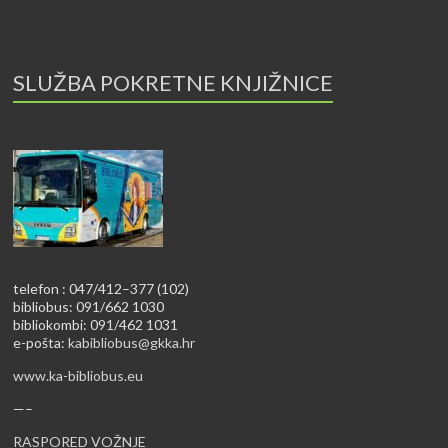
SLUŽBA POKRETNE KNJIŽNICE
telefon : 047/412–377 (102)
bibliobus: 091/662 1030
bibliokombi: 091/462 1031
e-pošta:
kabibliobus@gkka.hr
www.ka-bibliobus.eu
—–
RASPORED VOŽNJE