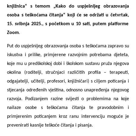
knjižnica“
s temom „Kako do uspješnijeg obrazovanja
osoba s teškoćama čitanja“
koji će se održati u četvrtak,
15. svibnja
2025., s početkom u 10 sati
,
putem platforme
Zoom
.
Put do uspješnijeg obrazovanja osoba s teškoćama zapravo su
iskustva i prilike, primjerene razvojnim potrebama djeteta,
koje mu u predškolskoj dobi i školskom sustavu pruža njegova
okolina (roditelji, stručnjaci različitih profila – terapeuti,
odgajatelji, učitelji, profesori, knjižničari) s ciljem poticanja i
stjecanja određenih vještina, odnosno unapređenja njegovog
razvoja. Podizanjem razine svijesti o problemima na koje
nailaze osobe s teškoćama čitanja te pravodobnim i
primjerenim poticanjem kroz ranu intervenciju moguće je
prevenirati kasnije teškoće čitanja i pisanja.