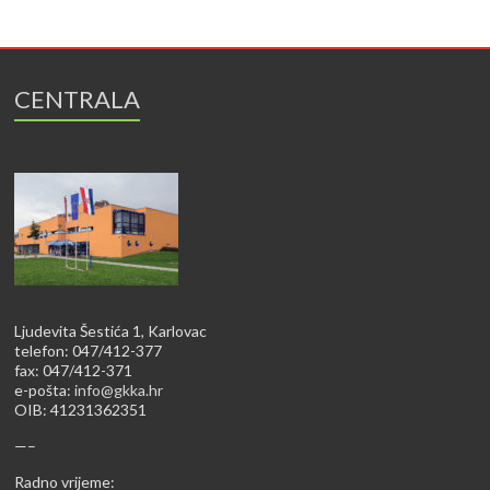
CENTRALA
Ljudevita Šestića 1, Karlovac
telefon: 047/412-377
fax: 047/412-371
e-pošta:
info@gkka.hr
OIB: 41231362351
—–
Radno vrijeme: