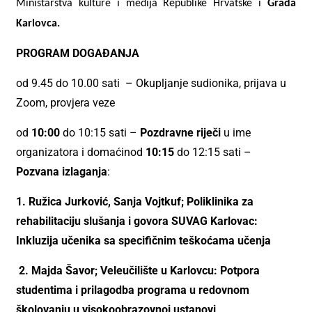
Ministarstva kulture i medija Republike Hrvatske i
Grada
Karlovca.
PROGRAM DOGAĐANJA
od 9.45 do 10.00 sati – Okupljanje sudionika, prijava u
Zoom, provjera veze
od
10:00
do 10:15 sati –
Pozdravne riječi
u ime
organizatora i domaćin
od
10:15
do 12:15 sati –
Pozvana izlaganja
:
1. Ružica Jurković, Sanja Vojtkuf; Poliklinika za
rehabilitaciju slušanja i govora SUVAG Karlovac:
Inkluzija učenika sa specifičnim teškoćama učenja
2.
Majda Šavor; Veleučilište u Karlovcu: Potpora
studentima i prilagodba programa u redovnom
školovanju u visokoobrazovnoj ustanovi