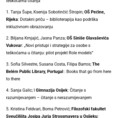
teškoćama čitanja
1. Tanja Šupe, Ksenija Sobotinčić Štropin;
OŠ Pećine,
Rijeka
: Dotakni priču – biblioterapija kao podrška
inkluzivnom obrazovanju
2. Biljana Krnjajić, Jasna Panza;
OŠ Siniše Glavaševića
Vukovar
: „Novi pristupi i strategije za osobe s
teškoćama u čitanju: pilot projekt Role models“
3. Sofia Silvestre, Susana Costa, Filipa Barros;
The
Belém Public Library, Portugal
: Books that go from here
to there
4. Sanja Galic; I
Gimnazija Osijek
: Čitanje s
razumijevanjem – čitanje s nerazumijevanjem
5. Kristina Feldvari, Borna Petrović;
Filozofski fakultet
Sveučilišta Josipa Jurja Strossmayera u Osijeku
: