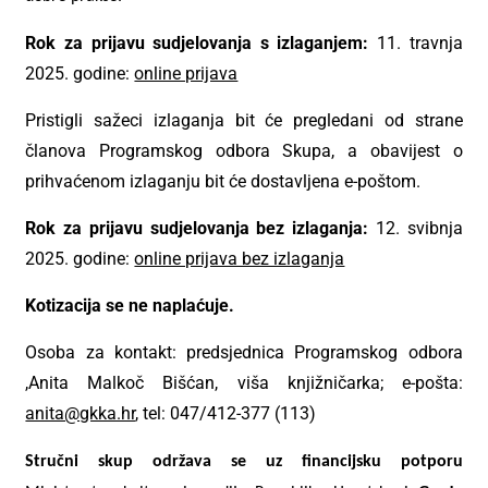
Rok za prijavu sudjelovanja s izlaganjem:
11. travnja
2025. godine:
online prijava
Pristigli sažeci izlaganja bit će pregledani od strane
članova Programskog odbora Skupa, a obavijest o
prihvaćenom izlaganju bit će dostavljena e-poštom.
Rok za prijavu sudjelovanja bez izlaganja:
12. svibnja
2025. godine:
online prijava bez izlaganja
Kotizacija se ne naplaćuje.
Osoba za kontakt: predsjednica Programskog odbora
,Anita Malkoč Bišćan, viša knjižničarka; e-pošta:
anita@gkka.hr
, tel: 047/412-377 (113)
Stručni skup održava se uz financijsku potporu