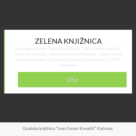
ZELENA KNJIŽNICA
Izdvojeni je odjel Gradske knjižnice “Ivan Goran Kovačić”
Karlovac Lokacija: Javna ustanova Aquatika – slatkovodni
akvarij Karlovac, Ul. Branka Čavlovića Čavleka 1a, 47000
Karlovac
Više
Gradska knjižnica "Ivan Goran Kovačić" Karlovac