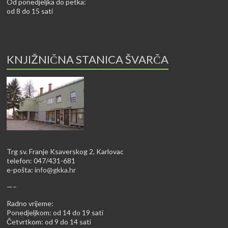
Od ponedjeljka do petka:
od 8 do 15 sati
KNJIŽNIČNA STANICA ŠVARČA
Trg sv. Franje Ksaverskog 2, Karlovac
telefon: 047/431-681
e-pošta:
info@gkka.hr
—–
Radno vrijeme:
Ponedjeljkom: od 14 do 19 sati
Četvrtkom: od 9 do 14 sati