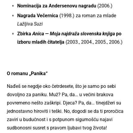
Nominacija za Andersenovu nagradu
(2006.)
Nagrada Večernica
(1998.) za roman za mlade
Lažljiva Suzi
Zbirka
Anica
—
Moja najdraža slovenska knjiga
po
izboru mladih čitatelja
(2003., 2004., 2005., 2006.)
O romanu „Panika“
Nađeš se negdje oko četrdesete, što je samo po sebi
dovoljno za paniku. Muž? Pa, da… u većini brakova
povremeno nešto zaškripi. Djeca? Pa, da… tinejdžeri su
jednostavno hiroviti i teški. No, dogodi se da ti proročica
zaviri u budućnost i s potpunom sigurnošću najavi
sudbonosni susret s pravom ljubavi tvog života!