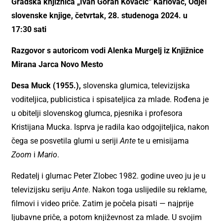
Gradska knjižnica „Ivan Goran Kovačić“ Karlovac, Odjel
slovenske knjige, četvrtak, 28. studenoga 2024. u
17:30 sati
Razgovor s autoricom vodi Alenka Murgelj iz Knjižnice
Mirana Jarca Novo Mesto
Desa Muck (1955.),
slovenska glumica, televizijska
voditeljica, publicistica i spisateljica za mlade. Rođena je
u obitelji slovenskog glumca, pjesnika i profesora
Kristijana Mucka. Isprva je radila kao odgojiteljica, nakon
čega se posvetila glumi u seriji
Ante
te u emisijama
Zoom
i
Mario
.
Redatelj i glumac Peter Zlobec 1982. godine uveo ju je u
televizijsku seriju
Ante
. Nakon toga uslijedile su reklame,
filmovi i video priče. Zatim je počela pisati — najprije
ljubavne priče, a potom književnost za mlade. U svojim