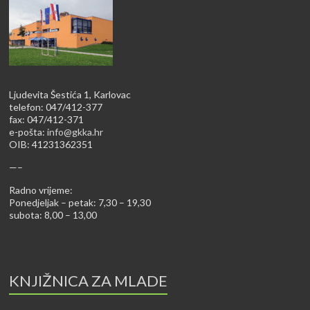
Ljudevita Šestića 1, Karlovac
telefon: 047/412-377
fax: 047/412-371
e-pošta:
info@gkka.hr
OIB: 41231362351
—–
Radno vrijeme:
Ponedjeljak – petak: 7,30 – 19,30
subota: 8,00 – 13,00
KNJIŽNICA ZA MLADE