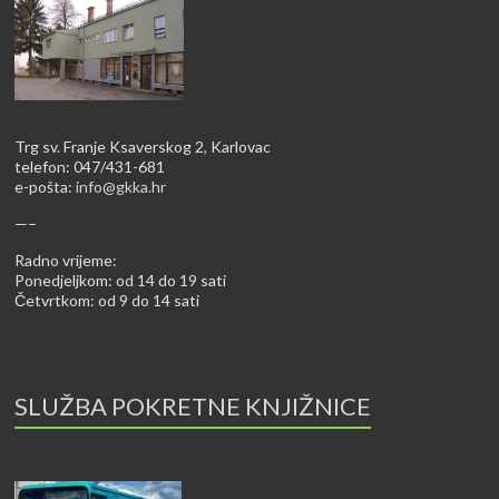
Trg sv. Franje Ksaverskog 2, Karlovac
telefon: 047/431-681
e-pošta:
info@gkka.hr
—–
Radno vrijeme:
Ponedjeljkom: od 14 do 19 sati
Četvrtkom: od 9 do 14 sati
SLUŽBA POKRETNE KNJIŽNICE