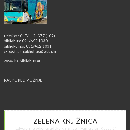
telefon : 047/412–377 (102)
bibliobus: 091/662 1030
bibliokombi: 091/462 1031
e-pošta:
kabibliobus@gkka.hr
www.ka-bibliobus.eu
—–
RASPORED VOŽNJE
ZELENA KNJIŽNICA
Izdvojeni je odjel Gradske knjižnice “Ivan Goran Kovačić”