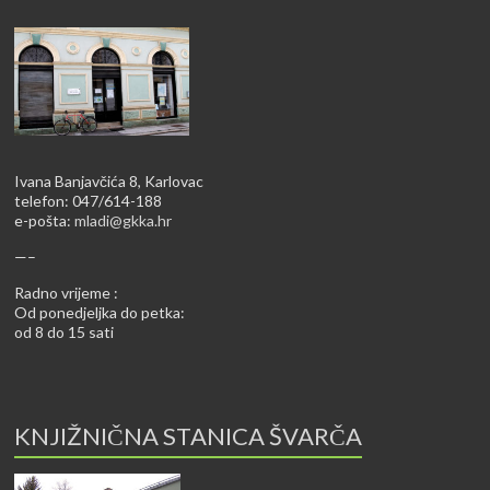
Ivana Banjavčića 8, Karlovac
telefon: 047/614-188
e-pošta:
mladi@gkka.hr
—–
Radno vrijeme :
Od ponedjeljka do petka:
od 8 do 15 sati
KNJIŽNIČNA STANICA ŠVARČA