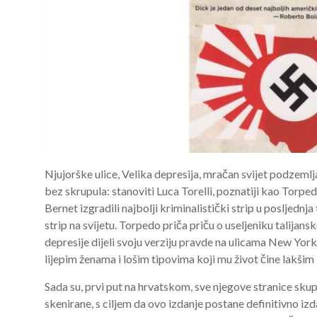
Njujorške ulice, Velika depresija, mračan svijet podzemlj
bez skrupula: stanoviti Luca Torelli, poznatiji kao Torped
Bernet izgradili najbolji kriminalistički strip u posljednja 
strip na svijetu. Torpedo priča priču o useljeniku talijan
depresije dijeli svoju verziju pravde na ulicama New Yor
lijepim ženama i lošim tipovima koji mu život čine lakšim 
Sada su, prvi put na hrvatskom, sve njegove stranice sku
skenirane, s ciljem da ovo izdanje postane definitivno izda