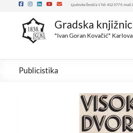
Skip
Ljudevita Šestića 1 Tel: 412 377 E-mail:
to
content
Gradska knjižni
"Ivan Goran Kovačić" Karlova
Publicistika