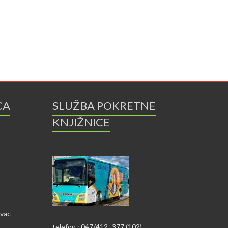
CA
SLUŽBA POKRETNE
KNJIŽNICE
ovac
telefon : 047/412–377 (102)