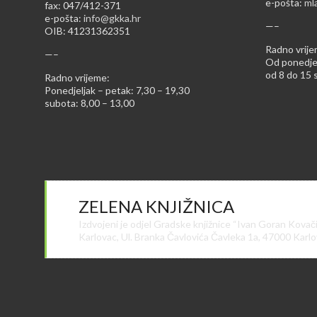
e-pošta:
ml
fax: 047/412-371
e-pošta:
info@gkka.hr
—–
OIB: 41231362351
Radno vrije
—–
Od ponedjel
od 8 do 15 s
Radno vrijeme:
Ponedjeljak – petak: 7,30 – 19,30
subota: 8,00 – 13,00
ZELENA KNJIŽNICA
Izdvojeni je odjel Gradske knjižnice “Ivan Goran Kovač
Karlovac, Ul. Branka Čavlovića Čavleka 1a, 47000 Karl