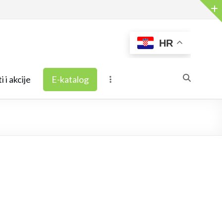
HR
i i akcije
E-katalog