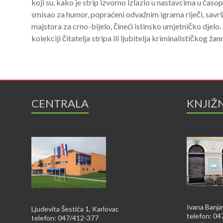
koji su, kako je strip izvorno izlazio u nastavcima u časopi
smisao za humor, popraćeni odvažnim igrama riječi, savrš
majstora za crno-bijelo, čineći istinsko umjetničko djelo
kolekciji čitatelja stripa ili ljubitelja kriminalističkog žanr
CENTRALA
KNJIŽ
Ivana Banja
Ljudevita Šestića 1, Karlovac
telefon: 0
telefon: 047/412-377