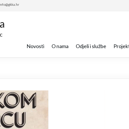
 info@gkka.hr
ca
c
Novosti
O nama
Odjeli i službe
Projekt