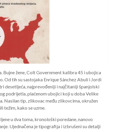
a. Bujne žene, Colt Government kalibra 45 i ubojica
o. Od tih su sastojaka Enrique Sánchez Abulí i Jordi
tri desetljeća, najprevođeniji i najčitaniji španjolski
skog podrijetla, plaćenom ubojici koji u doba Velike
ka. Nasilan tip, zlikovac među zlikovcima, okružen
ili težim, kako se uzme.
pljene u dva toma, kronološki poredane, nanovo
nje. Ujednačena je tipografija i izbrušeni su detalji