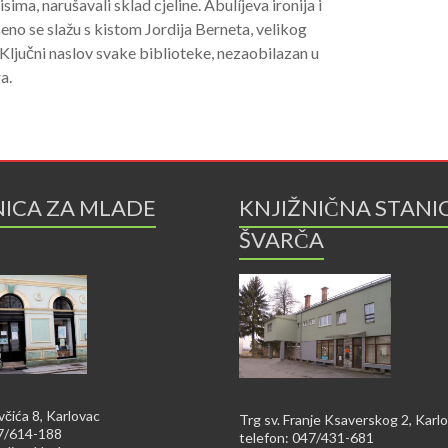
sima, narušavali sklad cjeline. Abulíjeva ironija i
eno se slažu s kistom Jordija Berneta, velikog
. Ključni naslov svake biblioteke, nezaobilazan u
a.
NICA ZA MLADE
KNJIŽNIČNA STANI
ŠVARČA
včića 8, Karlovac
Trg sv. Franje Ksaverskog 2, Karl
47/614-188
telefon: 047/431-681