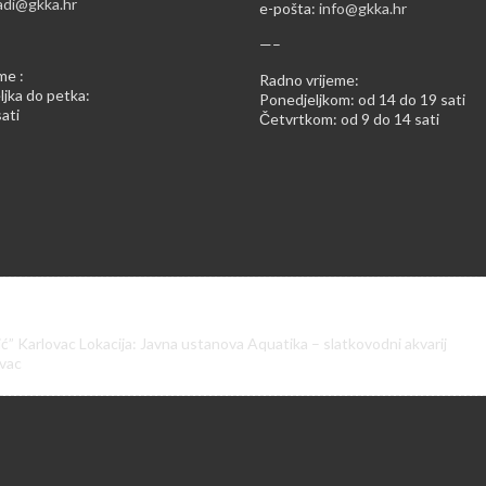
adi@gkka.hr
e-pošta:
info@gkka.hr
—–
me :
Radno vrijeme:
jka do petka:
Ponedjeljkom: od 14 do 19 sati
ati
Četvrtkom: od 9 do 14 sati
ić” Karlovac Lokacija: Javna ustanova Aquatika – slatkovodni akvarij
ovac