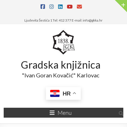
Skip
to
content
Ljudevita Šestića 1 Tel: 412 377 E-mail: info@gkka.hr
Gradska knjižnica
"Ivan Goran Kovačić" Karlovac
HR
Menu