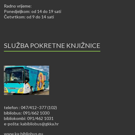
Radno vrijeme:
Ponedjeljkom: od 14 do 19 sati
Četvrtkom: od 9 do 14 sati
SLUŽBA POKRETNE KNJIŽNICE
telefon : 047/412–377 (102)
bibliobus: 091/662 1030
bibliokombi: 091/462 1031
e-pošta:
kabibliobus@gkka.hr
www.ka-bibliobus.eu