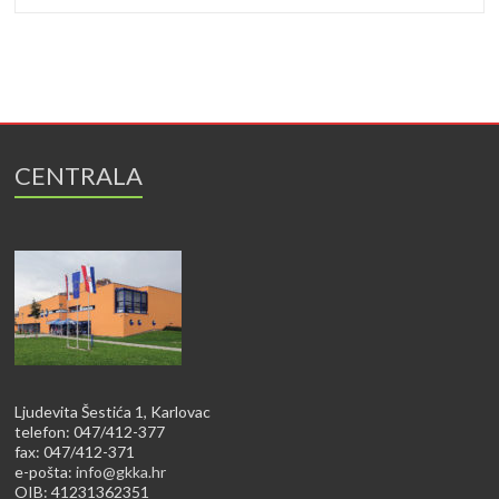
CENTRALA
Ljudevita Šestića 1, Karlovac
telefon: 047/412-377
fax: 047/412-371
e-pošta:
info@gkka.hr
OIB: 41231362351