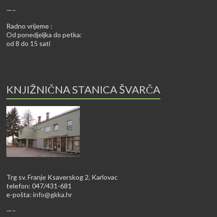
—–
Radno vrijeme :
Od ponedjeljka do petka:
od 8 do 15 sati
KNJIŽNIČNA STANICA ŠVARČA
Trg sv. Franje Ksaverskog 2, Karlovac
telefon: 047/431-681
e-pošta:
info@gkka.hr
—–