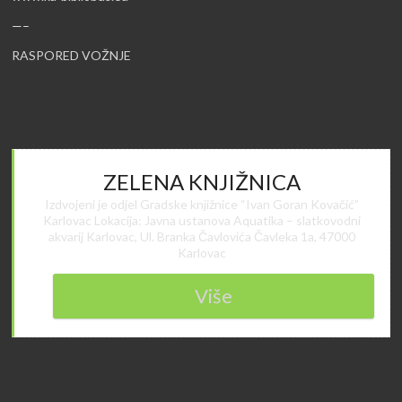
—–
RASPORED VOŽNJE
ZELENA KNJIŽNICA
Izdvojeni je odjel Gradske knjižnice “Ivan Goran Kovačić”
Karlovac Lokacija: Javna ustanova Aquatika – slatkovodni
akvarij Karlovac, Ul. Branka Čavlovića Čavleka 1a, 47000
Karlovac
Više