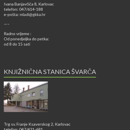
Ivana Banjavčića 8, Karlovac
telefon: 047/614-188
e-pošta:
mladi@gkka.hr
—–
Radno vrijeme :
Od ponedjeljka do petka:
od 8 do 15 sati
KNJIŽNIČNA STANICA ŠVARČA
Trg sv. Franje Ksaverskog 2, Karlovac
telefon: 047/431-681