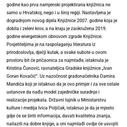
godine kao prva namjenski projektirana knjižnica ne
samo u Hrvatskoj, nego i u široj regiji. Nastavljena je
dogradnjom novog dijela Knjižnice 2007. godine koja je
dobila i zeleni krov, a na kraju je zaokružena 2019.
godine energetskom obnovom zgrade Knjižnice.
Posjetiteljima je na raspolaganju literatura iz
prirodoslovlja, dječji kutak, a svake subote u ovom
prostoru bit će pričaonica za najmlađe, istaknula je
Kristina Čunović, ravnateljica Gradske knjižnice „Ivan
Goran Kovačić“. Uz nazočnost gradonačelnika Damira
Mandića koji je istaknuo da je ovo primjer i za sve ostale
ustanove da nađu model zajedničke suradnje i
realizacije projekata. Državni tajnik u Ministarstvu
kulture i medija Ivica Poljičak, istaknuo je da je mjesto
gdje će se širiti informacija, davati kvalitetna znanja,
nailaziti na dobre knjige, a oni najmlađi ovdje će usvojiti