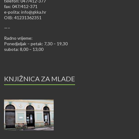
telefon: 047/412-377
fax: 047/412-371
e-pošta:
info@gkka.hr
OIB: 41231362351
—–
Radno vrijeme:
Ponedjeljak – petak: 7,30 – 19,30
subota: 8,00 – 13,00
KNJIŽNICA ZA MLADE