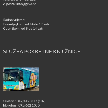
e-pošta:
info@gkka.hr
—–
Radno vrijeme:
Ponedjeljkom: od 14 do 19 sati
Četvrtkom: od 9 do 14 sati
SLUŽBA POKRETNE KNJIŽNICE
telefon : 047/412–377 (102)
bibliobus: 091/662 1030