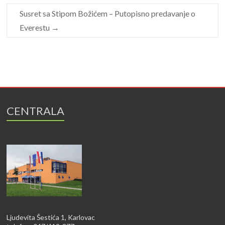
Susret sa Stipom Božićem – Putopisno predavanje o
Everestu
→
CENTRALA
Ljudevita Šestića 1, Karlovac