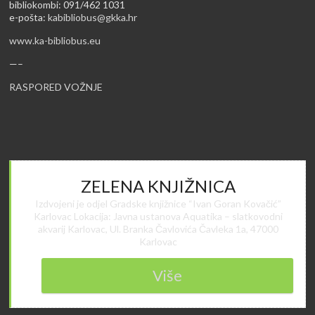
bibliokombi: 091/462 1031
e-pošta:
kabibliobus@gkka.hr
www.ka-bibliobus.eu
—–
RASPORED VOŽNJE
ZELENA KNJIŽNICA
Izdvojeni je odjel Gradske knjižnice “Ivan Goran Kovačić”
Karlovac Lokacija: Javna ustanova Aquatika – slatkovodni
akvarij Karlovac, Ul. Branka Čavlovića Čavleka 1a, 47000
Karlovac
Više