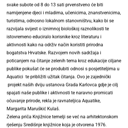
svake subote od 8 do 13 sati prvenstveno će biti
namijenjene djeci i mladima, učenicima, znanstvenicima,
turistima, odnosno lokalnom stanovništvu, kako bi se
razvijala svijest o iznimnoj biološkoj raznolikosti te
istovremeno educiralo korisnike kroz literaturu i
aktivnosti kako na održiv način koristiti prirodna
bogatstva Hrvatske. Razvojem novih sadržaja i
poticanjem na čitanje zelenih tema kroz edukacije ciljane
publike pokušat će se produbiti odnosi s posjetiteljima u
Aquatici te približiti užitak čitanja. Ovo je zajednički
projekt naših dviju ustanova Grada Karlovca gdje je cilj
spajati naše publike i aktivnosti te naravno promicati
očuvanje prirode, rekla je ravnateljica Aquatike,
Margarita Maruškić Kulaš.
Zelena priča Knjižnice temelji se već na arhitektonskom
rješenju Središnje knjižnice koja je otvorena 1976.