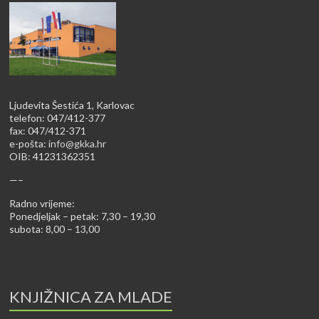
Ljudevita Šestića 1, Karlovac
telefon: 047/412-377
fax: 047/412-371
e-pošta:
info@gkka.hr
OIB: 41231362351
—–
Radno vrijeme:
Ponedjeljak – petak: 7,30 – 19,30
subota: 8,00 – 13,00
KNJIŽNICA ZA MLADE