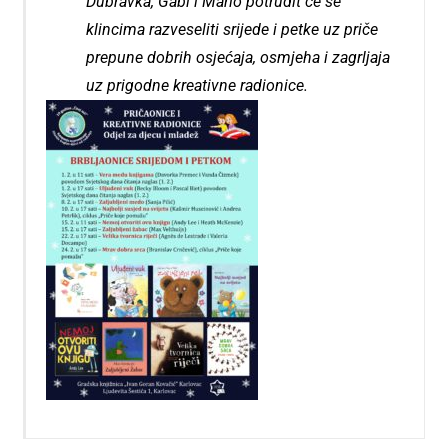
Dubravka, Gabi i Mario potrudit će se
klincima razveseliti srijede i petke uz priče
prepune dobrih osjećaja, osmjeha i zagrljaja
uz prigodne kreativne radionice.