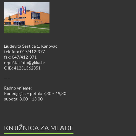
Ljudevita Šestića 1, Karlovac
telefon: 047/412-377
fax: 047/412-371
e-pošta:
info@gkka.hr
OIB: 41231362351
—–
Radno vrijeme:
Ponedjeljak – petak: 7,30 – 19,30
subota: 8,00 – 13,00
KNJIŽNICA ZA MLADE