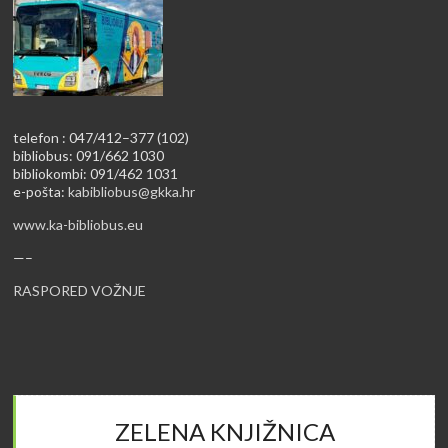
telefon : 047/412–377 (102)
bibliobus: 091/662 1030
bibliokombi: 091/462 1031
e-pošta:
kabibliobus@gkka.hr
www.ka-bibliobus.eu
—–
RASPORED VOŽNJE
ZELENA KNJIŽNICA