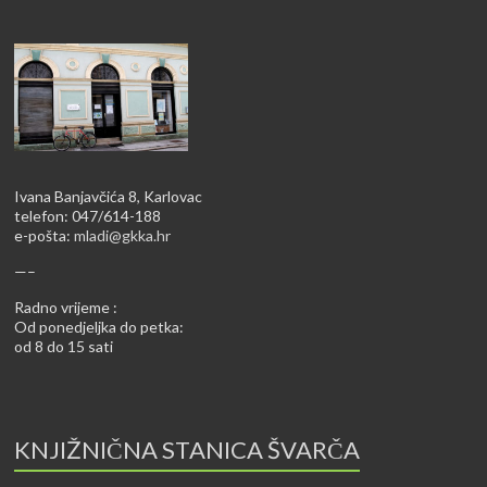
Ivana Banjavčića 8, Karlovac
telefon: 047/614-188
e-pošta:
mladi@gkka.hr
—–
Radno vrijeme :
Od ponedjeljka do petka:
od 8 do 15 sati
KNJIŽNIČNA STANICA ŠVARČA