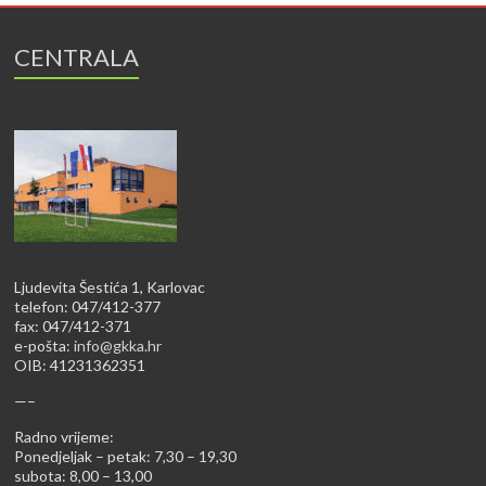
CENTRALA
Ljudevita Šestića 1, Karlovac
telefon: 047/412-377
fax: 047/412-371
e-pošta:
info@gkka.hr
OIB: 41231362351
—–
Radno vrijeme:
Ponedjeljak – petak: 7,30 – 19,30
subota: 8,00 – 13,00