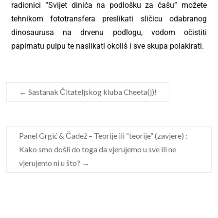
radionici “Svijet dinića na podlošku za čašu” možete
tehnikom fototransfera preslikati sličicu odabranog
dinosaurusa na drvenu podlogu, vodom očistiti
papirnatu pulpu te naslikati okoliš i sve skupa polakirati.
←
Sastanak Čitateljskog kluba Cheeta(j)!
Panel Grgić & Čadež – Teorije ili “teorije” (zavjere) :
Kako smo došli do toga da vjerujemo u sve ili ne
vjerujemo ni u što?
→