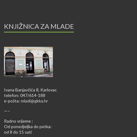
KNJIŽNICA ZA MLADE
Ivana Banjavčića 8, Karlovac
telefon: 047/614-188
e-pošta:
mladi@gkka.hr
—–
Radno vrijeme :
Od ponedjeljka do petka:
od 8 do 15 sati