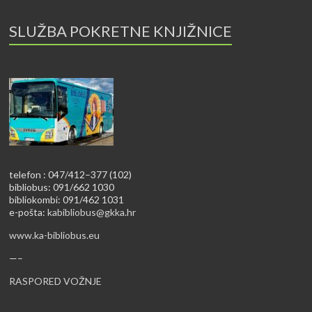
SLUŽBA POKRETNE KNJIŽNICE
telefon : 047/412–377 (102)
bibliobus: 091/662 1030
bibliokombi: 091/462 1031
e-pošta:
kabibliobus@gkka.hr
www.ka-bibliobus.eu
—–
RASPORED VOŽNJE