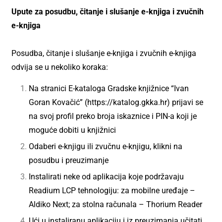
Upute za posudbu, čitanje i slušanje e-knjiga i zvučnih
e-knjiga
Posudba, čitanje i slušanje e-knjiga i zvučnih e-knjiga
odvija se u nekoliko koraka:
Na stranici E-kataloga Gradske knjižnice “Ivan
Goran Kovačić” (
https://katalog.gkka.hr
) prijavi se
na svoj profil preko broja iskaznice i PIN-a koji je
moguće dobiti u knjižnici
Odaberi e-knjigu ili zvučnu e-knjigu, klikni na
posudbu i preuzimanje
Instalirati neke od aplikacija koje podržavaju
Readium LCP tehnologiju
: za mobilne uređaje –
Aldiko Next; za stolna računala – Thorium Reader
Ući u instaliranu aplikaciju i iz preuzimanja učitati