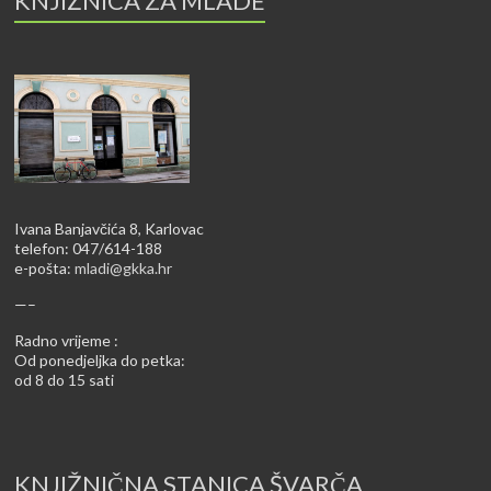
KNJIŽNICA ZA MLADE
Ivana Banjavčića 8, Karlovac
telefon: 047/614-188
e-pošta:
mladi@gkka.hr
—–
Radno vrijeme :
Od ponedjeljka do petka:
od 8 do 15 sati
KNJIŽNIČNA STANICA ŠVARČA