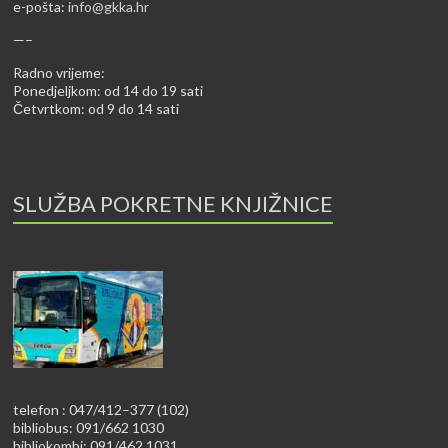
e-pošta:
info@gkka.hr
—–
Radno vrijeme:
Ponedjeljkom: od 14 do 19 sati
Četvrtkom: od 9 do 14 sati
SLUŽBA POKRETNE KNJIŽNICE
telefon : 047/412–377 (102)
bibliobus: 091/662 1030
bibliokombi: 091/462 1031