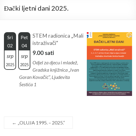
Đački ljetni dani 2025.
STEM radionica „Mali
Sri
Pet
istraživači“
02
04
9.00 sati
srp
srp
Odjel za djecu i mladež,
2025
2025
Gradska knjižnica „Ivan
Goran Kovačić”, Ljudevita
Šestića 1
←
„OLUJA 1995. – 2025.“