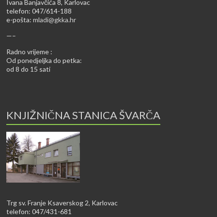
Ivana Banjavčića 8, Karlovac
telefon: 047/614-188
e-pošta:
mladi@gkka.hr
—–
Radno vrijeme :
Od ponedjeljka do petka:
od 8 do 15 sati
KNJIŽNIČNA STANICA ŠVARČA
Trg sv. Franje Ksaverskog 2, Karlovac
telefon: 047/431-681