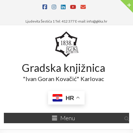
Skip
to
content
Ljudevita Šestića 1 Tel: 412 377 E-mail: info@gkka.hr
Gradska knjižnica
"Ivan Goran Kovačić" Karlovac
HR
Menu