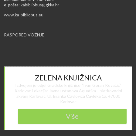
e-pošta:
kabibliobus@gkka.hr
www.ka-bibliobus.eu
—–
RASPORED VOŽNJE
ZELENA KNJIŽNICA
Izdvojeni je odjel Gradske knjižnice “Ivan Goran Kovačić”
Karlovac Lokacija: Javna ustanova Aquatika – slatkovodni
akvarij Karlovac, Ul. Branka Čavlovića Čavleka 1a, 47000
Karlovac
Više