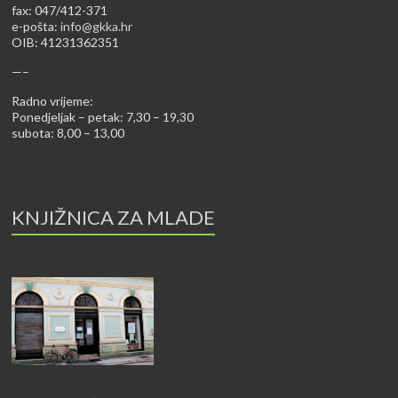
fax: 047/412-371
e-pošta:
info@gkka.hr
OIB: 41231362351
—–
Radno vrijeme:
Ponedjeljak – petak: 7,30 – 19,30
subota: 8,00 – 13,00
KNJIŽNICA ZA MLADE