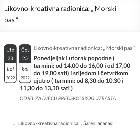
Likovno-kreativna radionica: „ Morski
pas ”
Likovno-kreativna radionica: „ Morski pas ”
Uto
Čet
Ponedjeljak i utorak popodne (
23
25
termini: od 14,00 do 16,00 i od 17,00
kol
kol
do 19,00 sati) i srijedom i četvrtkom
2022
2022
ujutro ( termini: od 8,30 do 10,30 i
11,30 do 13,30 sati )
ODJEL ZA DJECU PREDŠKOLSKOG UZRASTA
←
Likovno-kreativna radionica: „ Šareni ananasi ”