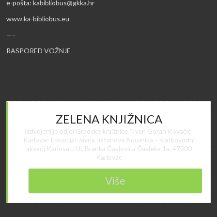
e-pošta:
kabibliobus@gkka.hr
www.ka-bibliobus.eu
—–
RASPORED VOŽNJE
ZELENA KNJIŽNICA
Izdvojeni je odjel Gradske knjižnice “Ivan Goran Kovačić”
Karlovac Lokacija: Javna ustanova Aquatika – slatkovodni
akvarij Karlovac, Ul. Branka Čavlovića Čavleka 1a, 47000
Karlovac
Više