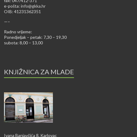
fax: 047/412-371
e-pošta:
info@gkka.hr
OIB: 41231362351
—–
Radno vrijeme:
Ponedjeljak – petak: 7,30 – 19,30
subota: 8,00 – 13,00
KNJIŽNICA ZA MLADE
Ivana Banjavčića 8, Karlovac