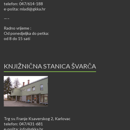
telefon: 047/614-188
e-pošta:
mladi@gkka.hr
—–
Radno vrijeme :
Od ponedjeljka do petka:
od 8 do 15 sati
KNJIŽNIČNA STANICA ŠVARČA
Trg sv. Franje Ksaverskog 2, Karlovac
telefon: 047/431-681
e-pošta:
info@gkka.hr