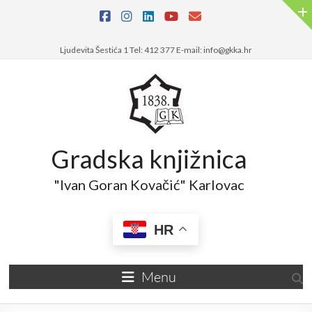
Skip
to
content
Ljudevita Šestića 1 Tel: 412 377 E-mail: info@gkka.hr
Gradska knjižnica
"Ivan Goran Kovačić" Karlovac
HR
Menu