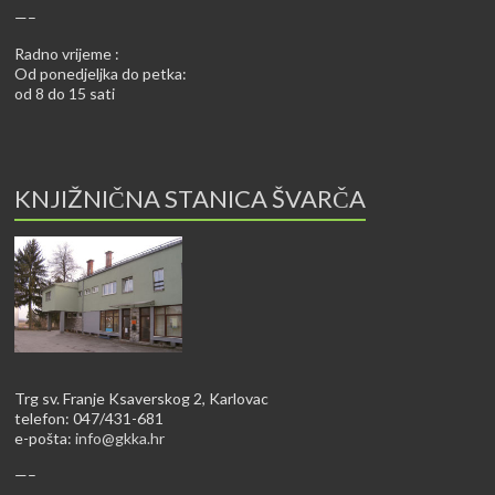
—–
Radno vrijeme :
Od ponedjeljka do petka:
od 8 do 15 sati
KNJIŽNIČNA STANICA ŠVARČA
Trg sv. Franje Ksaverskog 2, Karlovac
telefon: 047/431-681
e-pošta:
info@gkka.hr
—–