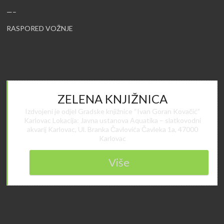
—–
RASPORED VOŽNJE
ZELENA KNJIŽNICA
Izdvojeni je odjel Gradske knjižnice “Ivan Goran Kovačić”
Karlovac Lokacija: Javna ustanova Aquatika – slatkovodni
akvarij Karlovac, Ul. Branka Čavlovića Čavleka 1a, 47000
Karlovac
Više