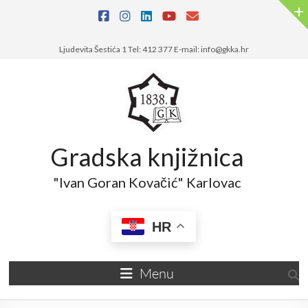
Skip
to
content
Ljudevita Šestića 1 Tel: 412 377 E-mail: info@gkka.hr
Gradska knjižnica
"Ivan Goran Kovačić" Karlovac
HR
Menu