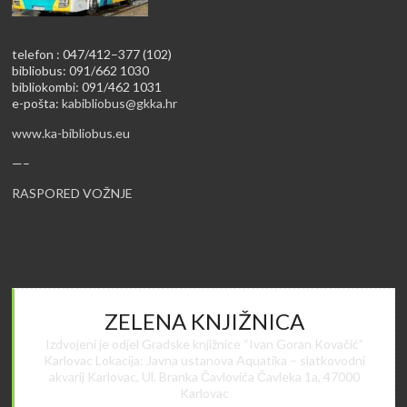
telefon : 047/412–377 (102)
bibliobus: 091/662 1030
bibliokombi: 091/462 1031
e-pošta:
kabibliobus@gkka.hr
www.ka-bibliobus.eu
—–
RASPORED VOŽNJE
ZELENA KNJIŽNICA
Izdvojeni je odjel Gradske knjižnice “Ivan Goran Kovačić”
Karlovac Lokacija: Javna ustanova Aquatika – slatkovodni
akvarij Karlovac, Ul. Branka Čavlovića Čavleka 1a, 47000
Karlovac