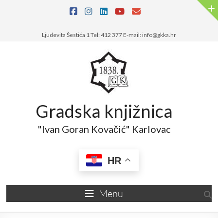
Skip
to
content
Ljudevita Šestića 1 Tel: 412 377 E-mail: info@gkka.hr
Gradska knjižnica
"Ivan Goran Kovačić" Karlovac
HR
Menu