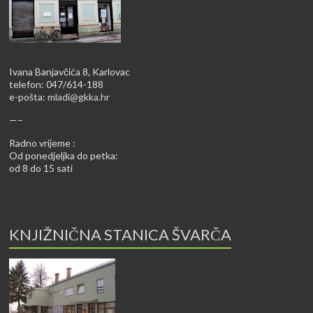
Ivana Banjavčića 8, Karlovac
telefon: 047/614-188
e-pošta:
mladi@gkka.hr
—–
Radno vrijeme :
Od ponedjeljka do petka:
od 8 do 15 sati
KNJIŽNIČNA STANICA ŠVARČA