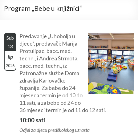
Program „Bebe u knjižnici“
Predavanje „Uhobolja u
Sub
djece“, predavači: Marija
13
Protulipac, bacc. med.
lip
techn., i Andrea Strmota,
bacc. med. techn., iz
2026
Patronažne službe Doma
zdravlja Karlovačke
županije. Za bebe do 24
mjeseca termin je od 10 do
11 sati, a za bebe od 24 do
36 mjeseci termin je od 11 do 12 sati.
10:00 sati
Odjel za djecu predškolskog uzrasta