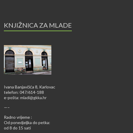
KNJIŽNICA ZA MLADE
Ivana Banjavčića 8, Karlovac
telefon: 047/614-188
e-pošta:
mladi@gkka.hr
—–
Radno vrijeme :
Od ponedjeljka do petka:
od 8 do 15 sati