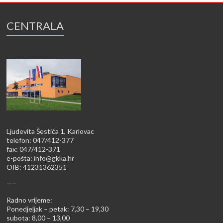
CENTRALA
Ljudevita Šestića 1, Karlovac
telefon: 047/412-377
fax: 047/412-371
e-pošta:
info@gkka.hr
OIB: 41231362351
—–
Radno vrijeme:
Ponedjeljak – petak: 7,30 – 19,30
subota: 8,00 – 13,00