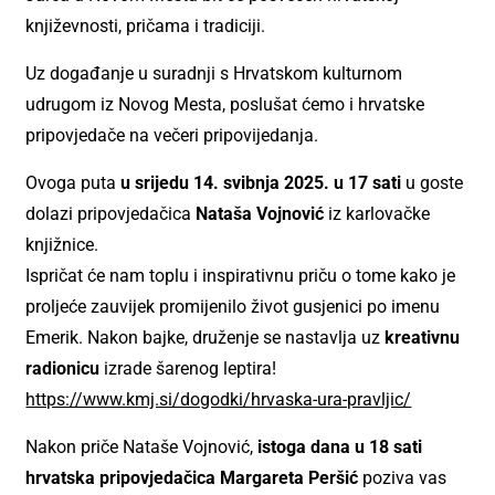
književnosti, pričama i tradiciji.
Uz događanje u suradnji s Hrvatskom kulturnom
udrugom iz Novog Mesta, poslušat ćemo i hrvatske
pripovjedače na večeri pripovijedanja.
Ovoga puta
u srijedu 14. svibnja 2025. u 17 sati
u goste
dolazi pripovjedačica
Nataša Vojnović
iz karlovačke
knjižnice.
Ispričat će nam toplu i inspirativnu priču o tome kako je
proljeće zauvijek promijenilo život gusjenici po imenu
Emerik. Nakon bajke, druženje se nastavlja uz
kreativnu
radionicu
izrade šarenog leptira!
https://www.kmj.si/dogodki/hrvaska-ura-pravljic/
Nakon priče Nataše Vojnović,
istoga dana u 18 sati
hrvatska pripovjedačica Margareta Peršić
poziva vas