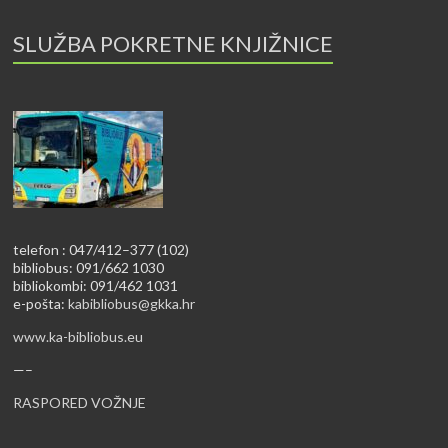
SLUŽBA POKRETNE KNJIŽNICE
telefon : 047/412–377 (102)
bibliobus: 091/662 1030
bibliokombi: 091/462 1031
e-pošta:
kabibliobus@gkka.hr
www.ka-bibliobus.eu
—–
RASPORED VOŽNJE