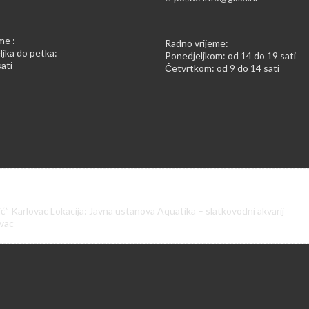
—–
me :
Radno vrijeme:
jka do petka:
Ponedjeljkom: od 14 do 19 sati
ati
Četvrtkom: od 9 do 14 sati
ić” Karlovac Lokacija: Javna ustanova Aquatika – slatkovodni akvarij
ovac