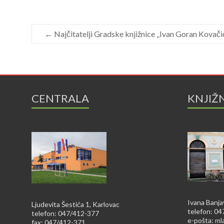
←
Najčitatelji Gradske knjižnice „Ivan Goran Kovači
CENTRALA
KNJIŽ
Ivana Banja
Ljudevita Šestića 1, Karlovac
telefon: 0
telefon: 047/412-377
e-pošta:
ml
fax: 047/412-371