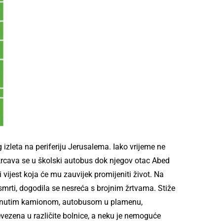
zleta na periferiju Jerusalema. Iako vrijeme ne
krcava se u školski autobus dok njegov otac Abed
i vijest koja će mu zauvijek promijeniti život. Na
smrti, dogodila se nesreća s brojnim žrtvama. Stiže
vrnutim kamionom, autobusom u plamenu,
vezena u različite bolnice, a neku je nemoguće