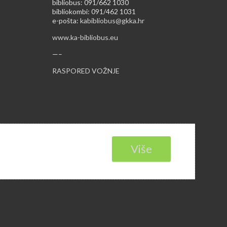
bibliobus: 091/662 1030
bibliokombi: 091/462 1031
e-pošta:
kabibliobus@gkka.hr
www.ka-bibliobus.eu
—–
RASPORED VOŽNJE
Više