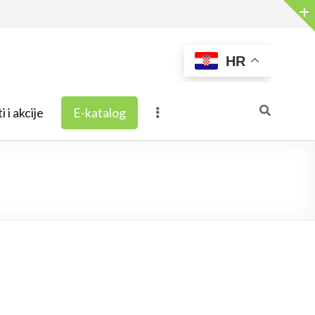
HR
i i akcije
E-katalog