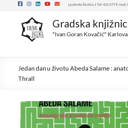
Ljudevita Šestića 1 Tel: 412 377 E-mail:
Gradska knjižni
"Ivan Goran Kovačić" Karlova
Jedan dan u životu Abeda Salame : anat
Thrall