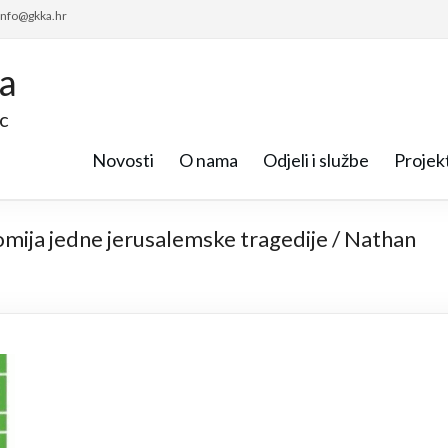
 info@gkka.hr
ca
c
Novosti
O nama
Odjeli i službe
Projekt
omija jedne jerusalemske tragedije / Nathan