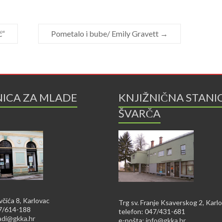
ć“
Pometalo i bube/ Emily Gravett
→
NICA ZA MLADE
KNJIŽNIČNA STANI
ŠVARČA
včića 8, Karlovac
Trg sv. Franje Ksaverskog 2, Karl
47/614-188
telefon: 047/431-681
adi@gkka.hr
e-pošta:
info@gkka.hr