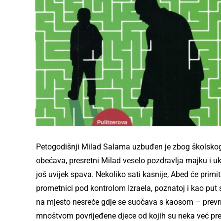
Petogodišnji Milad Salama uzbuđen je zbog školskog i
obećava, presretni Milad veselo pozdravlja majku i u
još uvijek spava. Nekoliko sati kasnije, Abed će primit
prometnici pod kontrolom Izraela, poznatoj i kao put 
na mjesto nesreće gdje se suočava s kaosom – pre
mnoštvom povrijeđene djece od kojih su neka već pre