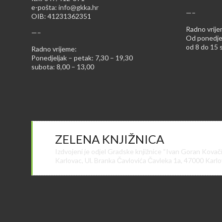
e-pošta:
info@gkka.hr
—–
OIB: 41231362351
Radno vrije
—–
Od ponedjel
od 8 do 15 s
Radno vrijeme:
Ponedjeljak – petak: 7,30 – 19,30
subota: 8,00 – 13,00
ZELENA KNJIŽNICA
Izdvojeni je odjel Gradske knjižnice “Ivan Goran Kovač
Karlovac, Ul. Branka Čavlovića Čavleka 1a, 47000 Karl