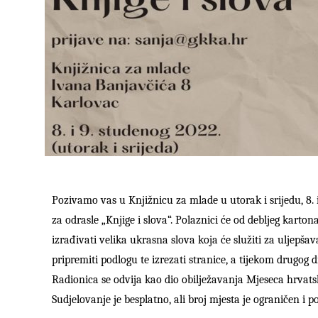
Pozivamo vas u Knjižnicu za mlade u utorak i srijedu, 8. 
za odrasle „Knjige i slova“. Polaznici će od debljeg karton
izrađivati velika ukrasna slova koja će služiti za uljepšav
pripremiti podlogu te izrezati stranice, a tijekom drugog d
Radionica se odvija kao dio obilježavanja Mjeseca hrvatske
Sudjelovanje je besplatno, ali broj mjesta je ograničen i p