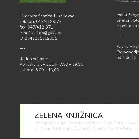
Ivana Banja
Ljudevita Šestića 1, Karlovac
telefon: 0
telefon: 047/412-377
e-pošta:
ml
fax: 047/412-371
e-pošta:
info@gkka.hr
—–
OIB: 41231362351
Radno vrije
—–
Od ponedjel
od 8 do 15 s
Radno vrijeme:
Ponedjeljak – petak: 7,30 – 19,30
subota: 8,00 – 13,00
ZELENA KNJIŽNICA
Izdvojeni je odjel Gradske knjižnice “Ivan Goran Kovač
Karlovac, Ul. Branka Čavlovića Čavleka 1a, 47000 Karl