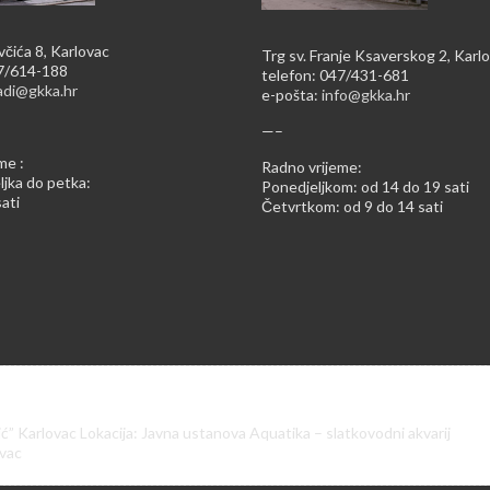
včića 8, Karlovac
Trg sv. Franje Ksaverskog 2, Karl
47/614-188
telefon: 047/431-681
adi@gkka.hr
e-pošta:
info@gkka.hr
—–
me :
Radno vrijeme:
jka do petka:
Ponedjeljkom: od 14 do 19 sati
ati
Četvrtkom: od 9 do 14 sati
ić” Karlovac Lokacija: Javna ustanova Aquatika – slatkovodni akvarij
ovac