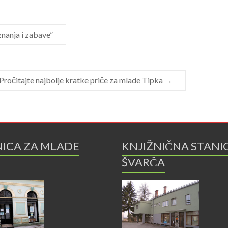
znanja i zabave”
Pročitajte najbolje kratke priče za mlade Tipka
→
NICA ZA MLADE
KNJIŽNIČNA STANI
ŠVARČA