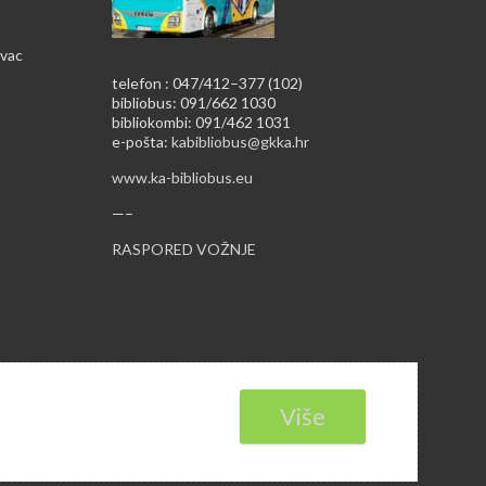
ovac
telefon : 047/412–377 (102)
bibliobus: 091/662 1030
bibliokombi: 091/462 1031
e-pošta:
kabibliobus@gkka.hr
www.ka-bibliobus.eu
—–
RASPORED VOŽNJE
Više