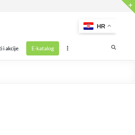
HR
i i akcije
E-katalog