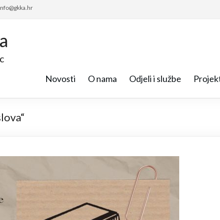
 info@gkka.hr
ca
c
Novosti
O nama
Odjeli i službe
Projekt
slova“