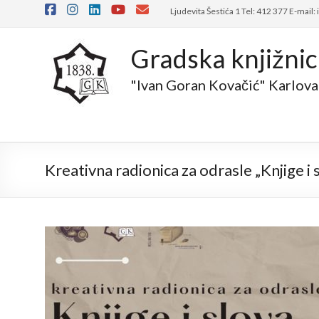
Ljudevita Šestića 1 Tel: 412 377 E-mail:
Gradska knjižni
"Ivan Goran Kovačić" Karlova
Kreativna radionica za odrasle „Knjige i 