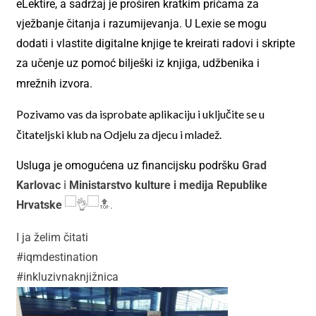
eLektire, a sadržaj je proširen kratkim pričama za
vježbanje čitanja i razumijevanja. U Lexie se mogu
dodati i vlastite digitalne knjige te kreirati radovi i skripte
za učenje uz pomoć bilješki iz knjiga, udžbenika i
mrežnih izvora.
Pozivamo vas da isprobate aplikaciju i uključite se u
čitateljski klub na Odjelu za djecu i mladež.
Usluga je omogućena uz financijsku podršku
Grad
Karlovac
i
Ministarstvo kulture i medija Republike
Hrvatske
.
I ja želim čitati
#iqmdestination
#inkluzivnaknjižnica