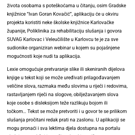
života osobama s poteškoćama u čitanju, osim Gradske
knjižnice “Ivan Goran Kovačić”, aplikaciju će u okviru
projekta koristiti neke školske knjižnice Karlovačke
županije, Poliklinika za rehabilitaciju slušanja i govora
SUVAG Karlovac i Veleučilište u Karlovcu te je za sve
sudionike organiziran webinar u kojem su pojašnjene
mogućnosti koje nudi ta aplikacija.
Lexie omogućuje pretvaranje slike ili skeniranih dijelova
knjige u tekst koji se može uređivati prilagođavanjem
veličine slova, razmaka među slovima u riječi i redovima,
rastavljanjem riječi na slogove, obilježavanjem slova
koje osobe s disleksijom teže razlikuju bojom ili
točkom… Tekst se može pretvoriti i u govor te se prilikom
slušanja pročitani redak prati na zaslonu. U aplikaciji se
mogu pronaći i sva lektirna djela dostupna na portalu