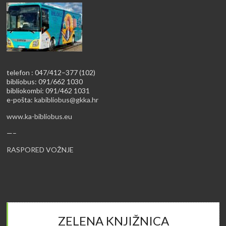
telefon : 047/412–377 (102)
bibliobus: 091/662 1030
bibliokombi: 091/462 1031
e-pošta:
kabibliobus@gkka.hr
www.ka-bibliobus.eu
—–
RASPORED VOŽNJE
ZELENA KNJIŽNICA