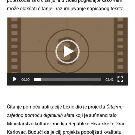
poteškoćama u čitanju, a u videu pogledajte kako vam
može olakšati čitanje i razumijevanje napisanog teksta.
Reproduktor
videozapisa
00:00
02:41
Čitanje pomoću aplikacije Lexie dio je projekta
Čitajmo
zajedno
pomoću digitalnih alata
koji je sufinanciralo
Ministarstvo kulture i medija Republike Hrvatske te Grad
Karlovac. Budući da je cilj projekta poboljšati kvalitetu