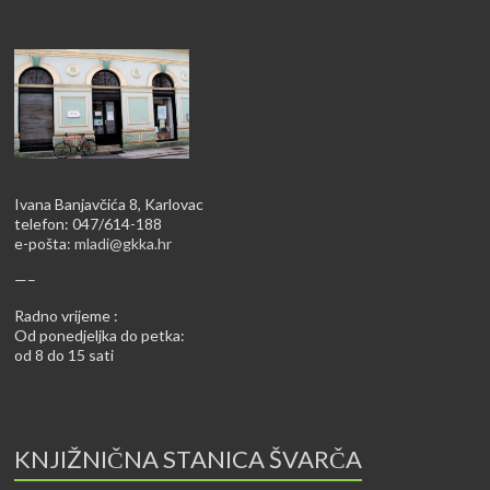
Ivana Banjavčića 8, Karlovac
telefon: 047/614-188
e-pošta:
mladi@gkka.hr
—–
Radno vrijeme :
Od ponedjeljka do petka:
od 8 do 15 sati
KNJIŽNIČNA STANICA ŠVARČA