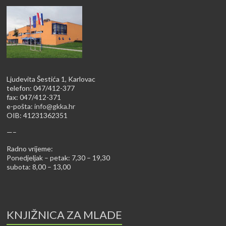
Ljudevita Šestića 1, Karlovac
telefon: 047/412-377
fax: 047/412-371
e-pošta:
info@gkka.hr
OIB: 41231362351
—–
Radno vrijeme:
Ponedjeljak – petak: 7,30 – 19,30
subota: 8,00 – 13,00
KNJIŽNICA ZA MLADE