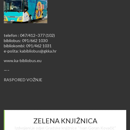
telefon : 047/412–377 (102)
bibliobus: 091/662 1030
bibliokombi: 091/462 1031
e-pošta:
kabibliobus@gkka.hr
www.ka-bibliobus.eu
—–
RASPORED VOŽNJE
ZELENA KNJIŽNICA
Izdvojeni je odjel Gradske knjižnice “Ivan Goran Kovačić”