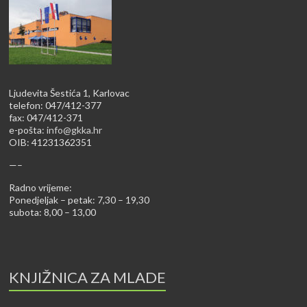
Ljudevita Šestića 1, Karlovac
telefon: 047/412-377
fax: 047/412-371
e-pošta:
info@gkka.hr
OIB: 41231362351
—–
Radno vrijeme:
Ponedjeljak – petak: 7,30 – 19,30
subota: 8,00 – 13,00
KNJIŽNICA ZA MLADE