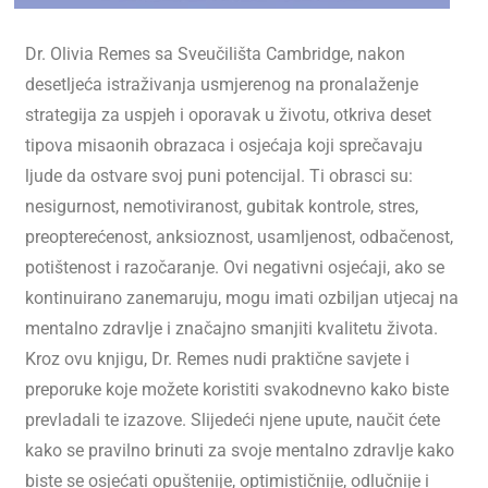
Dr. Olivia Remes sa Sveučilišta Cambridge, nakon
desetljeća istraživanja usmjerenog na pronalaženje
strategija za uspjeh i oporavak u životu, otkriva deset
tipova misaonih obrazaca i osjećaja koji sprečavaju
ljude da ostvare svoj puni potencijal. Ti obrasci su:
nesigurnost, nemotiviranost, gubitak kontrole, stres,
preopterećenost, anksioznost, usamljenost, odbačenost,
potištenost i razočaranje. Ovi negativni osjećaji, ako se
kontinuirano zanemaruju, mogu imati ozbiljan utjecaj na
mentalno zdravlje i značajno smanjiti kvalitetu života.
Kroz ovu knjigu, Dr. Remes nudi praktične savjete i
preporuke koje možete koristiti svakodnevno kako biste
prevladali te izazove. Slijedeći njene upute, naučit ćete
kako se pravilno brinuti za svoje mentalno zdravlje kako
biste se osjećati opuštenije, optimističnije, odlučnije i