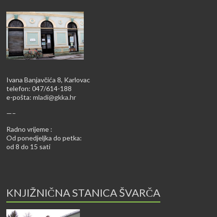
Ivana Banjavčića 8, Karlovac
telefon: 047/614-188
e-pošta:
mladi@gkka.hr
—–
Radno vrijeme :
Od ponedjeljka do petka:
od 8 do 15 sati
KNJIŽNIČNA STANICA ŠVARČA