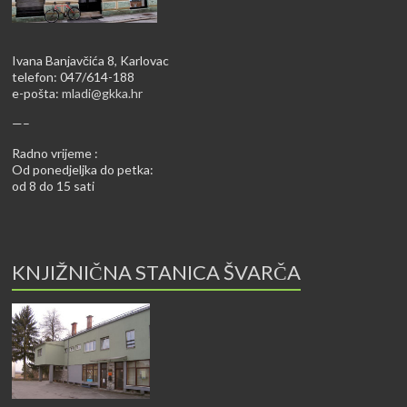
Ivana Banjavčića 8, Karlovac
telefon: 047/614-188
e-pošta:
mladi@gkka.hr
—–
Radno vrijeme :
Od ponedjeljka do petka:
od 8 do 15 sati
KNJIŽNIČNA STANICA ŠVARČA