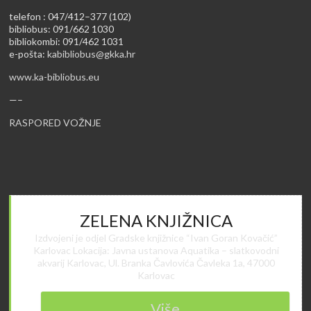
telefon : 047/412–377 (102)
bibliobus: 091/662 1030
bibliokombi: 091/462 1031
e-pošta:
kabibliobus@gkka.hr
www.ka-bibliobus.eu
—–
RASPORED VOŽNJE
ZELENA KNJIŽNICA
Izdvojeni je odjel Gradske knjižnice “Ivan Goran Kovačić”
Karlovac Lokacija: Javna ustanova Aquatika – slatkovodni
akvarij Karlovac, Ul. Branka Čavlovića Čavleka 1a, 47000
Karlovac
Više