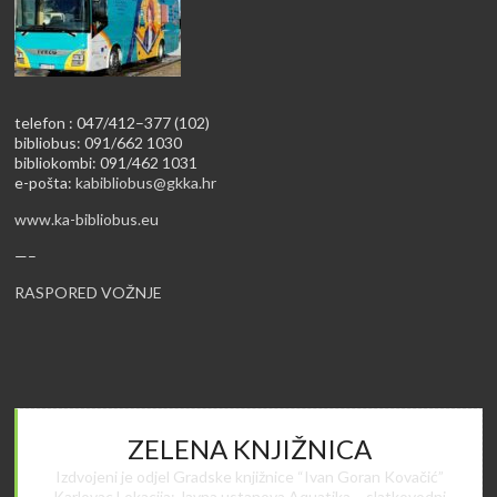
telefon : 047/412–377 (102)
bibliobus: 091/662 1030
bibliokombi: 091/462 1031
e-pošta:
kabibliobus@gkka.hr
www.ka-bibliobus.eu
—–
RASPORED VOŽNJE
ZELENA KNJIŽNICA
Izdvojeni je odjel Gradske knjižnice “Ivan Goran Kovačić”
Karlovac Lokacija: Javna ustanova Aquatika – slatkovodni