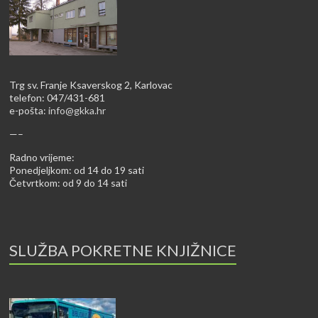
Trg sv. Franje Ksaverskog 2, Karlovac
telefon: 047/431-681
e-pošta:
info@gkka.hr
—–
Radno vrijeme:
Ponedjeljkom: od 14 do 19 sati
Četvrtkom: od 9 do 14 sati
SLUŽBA POKRETNE KNJIŽNICE