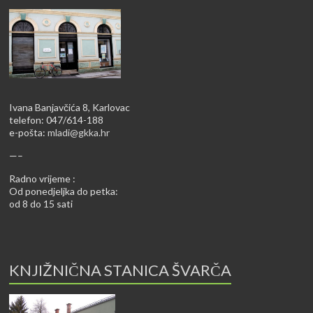
Ivana Banjavčića 8, Karlovac
telefon: 047/614-188
e-pošta:
mladi@gkka.hr
—–
Radno vrijeme :
Od ponedjeljka do petka:
od 8 do 15 sati
KNJIŽNIČNA STANICA ŠVARČA