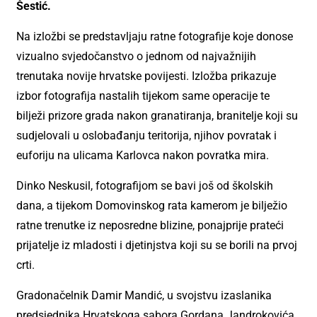
Šestić.
Na izložbi se predstavljaju ratne fotografije koje donose
vizualno svjedočanstvo o jednom od najvažnijih
trenutaka novije hrvatske povijesti. Izložba prikazuje
izbor fotografija nastalih tijekom same operacije te
bilježi prizore grada nakon granatiranja, branitelje koji su
sudjelovali u oslobađanju teritorija, njihov povratak i
euforiju na ulicama Karlovca nakon povratka mira.
Dinko Neskusil, fotografijom se bavi još od školskih
dana, a tijekom Domovinskog rata kamerom je bilježio
ratne trenutke iz neposredne blizine, ponajprije prateći
prijatelje iz mladosti i djetinjstva koji su se borili na prvoj
crti.
Gradonačelnik Damir Mandić, u svojstvu izaslanika
predsjednika Hrvatskoga sabora Gordana Jandrokovića,