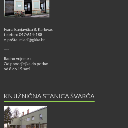
Ivana Banjavčića 8, Karlovac
telefon: 047/614-188
e-pošta:
mladi@gkka.hr
—–
Radno vrijeme :
Od ponedjeljka do petka:
od 8 do 15 sati
KNJIŽNIČNA STANICA ŠVARČA