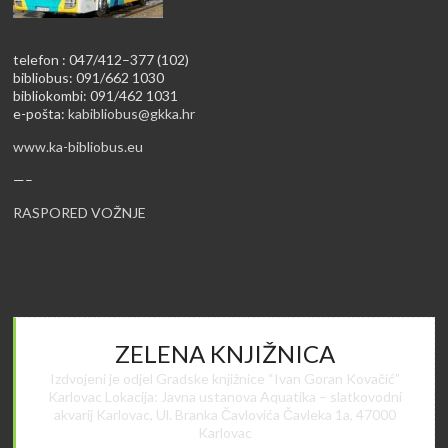
telefon : 047/412–377 (102)
bibliobus: 091/662 1030
bibliokombi: 091/462 1031
e-pošta:
kabibliobus@gkka.hr
www.ka-bibliobus.eu
—–
RASPORED VOŽNJE
ZELENA KNJIŽNICA
Izdvojeni je odjel Gradske knjižnice “Ivan Goran Kovačić”
Karlovac Lokacija: Javna ustanova Aquatika – slatkovodni
akvarij Karlovac, Ul. Branka Čavlovića Čavleka 1a, 47000
Karlovac