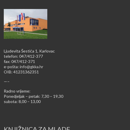
Ljudevita Šestića 1, Karlovac
telefon: 047/412-377
fax: 047/412-371
e-pošta:
info@gkka.hr
OIB: 41231362351
—–
Radno vrijeme:
Ponedjeljak – petak: 7,30 – 19,30
subota: 8,00 – 13,00
KNJIŽNICA ZA MLADE