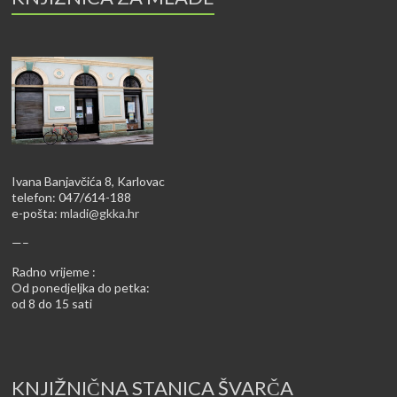
Ivana Banjavčića 8, Karlovac
telefon: 047/614-188
e-pošta:
mladi@gkka.hr
—–
Radno vrijeme :
Od ponedjeljka do petka:
od 8 do 15 sati
KNJIŽNIČNA STANICA ŠVARČA