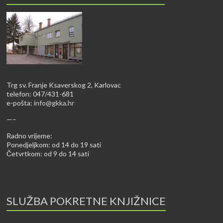
Trg sv. Franje Ksaverskog 2, Karlovac
telefon: 047/431-681
e-pošta:
info@gkka.hr
—–
Radno vrijeme:
Ponedjeljkom: od 14 do 19 sati
Četvrtkom: od 9 do 14 sati
SLUŽBA POKRETNE KNJIŽNICE