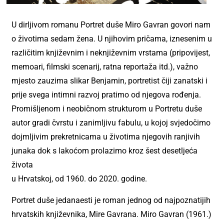
U dirljivom romanu Portret duše Miro Gavran govori nam
o životima sedam žena. U njihovim pričama, iznesenim u
različitim književnim i neknjiževnim vrstama (pripovijest,
memoari, filmski scenarij, ratna reportaža itd.), važno
mjesto zauzima slikar Benjamin, portretist čiji zanatski i
prije svega intimni razvoj pratimo od njegova rođenja.
Promišljenom i neobičnom strukturom u Portretu duše
autor gradi čvrstu i zanimljivu fabulu, u kojoj svjedočimo
dojmljivim prekretnicama u životima njegovih ranjivih
junaka dok s lakoćom prolazimo kroz šest desetljeća
života
u Hrvatskoj, od 1960. do 2020. godine.
Portret duše jedanaesti je roman jednog od najpoznatijih
hrvatskih književnika, Mire Gavrana. Miro Gavran (1961.)