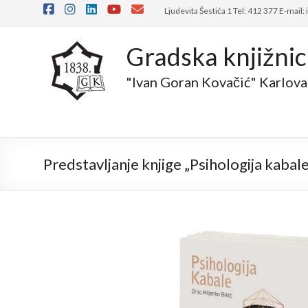
Ljudevita Šestića 1 Tel: 412 377 E-mail:
Gradska knjižni
"Ivan Goran Kovačić" Karlova
Predstavljanje knjige „Psihologija kabale