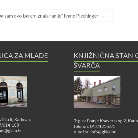
Da sam ovo barem znala ranije” Ivane Plechinger
→
NICA ZA MLADE
KNJIŽNIČNA STANI
ŠVARČA
včića 8, Karlovac
Trg sv. Franje Ksaverskog 2, Karl
47/614-188
telefon: 047/431-681
adi@gkka.hr
e-pošta:
info@gkka.hr