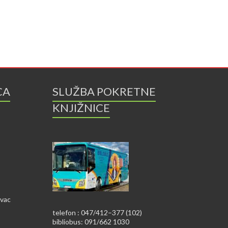
CA
SLUŽBA POKRETNE
KNJIŽNICE
ovac
telefon : 047/412–377 (102)
bibliobus: 091/662 1030