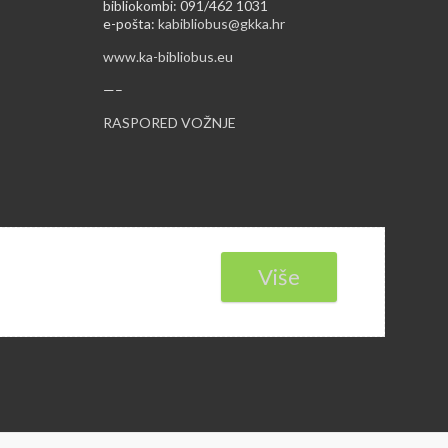
bibliokombi: 091/462 1031
e-pošta:
kabibliobus@gkka.hr
www.ka-bibliobus.eu
—–
RASPORED VOŽNJE
Više