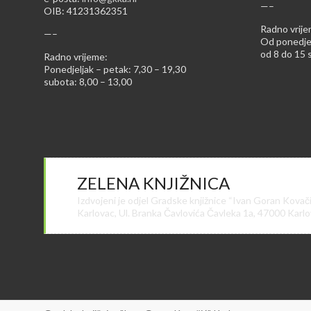
—–
OIB: 41231362351
Radno vrije
—–
Od ponedjel
od 8 do 15 s
Radno vrijeme:
Ponedjeljak – petak: 7,30 – 19,30
subota: 8,00 – 13,00
ZELENA KNJIŽNICA
Izdvojeni je odjel Gradske knjižnice “Ivan Goran Kovač
Karlovac, Ul. Branka Čavlovića Čavleka 1a, 47000 Karl