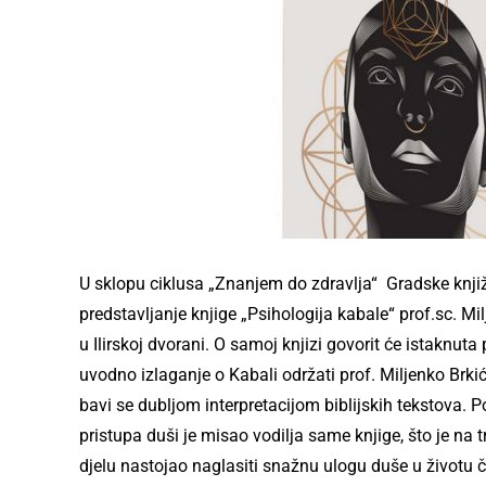
U sklopu ciklusa „Znanjem do zdravlja“ Gradske knj
predstavljanje knjige „Psihologija kabale“ prof.sc. Mil
u Ilirskoj dvorani. O samoj knjizi govorit će istaknuta
uvodno izlaganje o Kabali održati prof. Miljenko Brkić
bavi se dubljom interpretacijom biblijskih tekstova.
pristupa duši je misao vodilja same knjige, što je na
djelu nastojao naglasiti snažnu ulogu duše u životu 