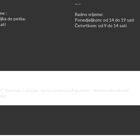
—–
me :
Radno vrijeme:
jka do petka:
Ponedjeljkom: od 14 do 19 sati
ati
Četvrtkom: od 9 do 14 sati
ić” Karlovac Lokacija: Javna ustanova Aquatika – slatkovodni akvarij
ovac