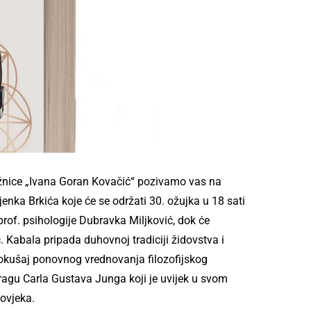
ižnice „Ivana Goran Kovačić“ pozivamo vas na
jenka Brkića koje će se održati 30. ožujka u 18 sati
 prof. psihologije Dubravka Miljković, dok će
. Kabala pripada duhovnoj tradiciji židovstva i
 Pokušaj ponovnog vrednovanja filozofijskog
 tragu Carla Gustava Junga koji je uvijek u svom
čovjeka.