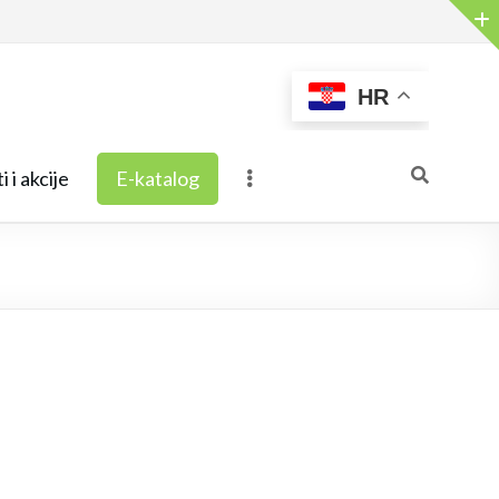
HR
i i akcije
E-katalog