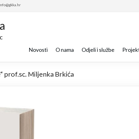
 info@gkka.hr
ca
c
Novosti
O nama
Odjeli i službe
Projekt
“ prof.sc. Miljenka Brkića