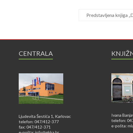
Predstavljena knjiga „
CENTRALA
KNJIŽ
Ivana Banja
Ljudevita Šestića 1, Karlovac
telefon: 0
telefon: 047/412-377
e-pošta:
ml
fax: 047/412-371
e-pošta:
info@gkka.hr