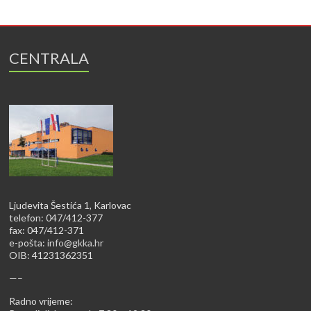
CENTRALA
Ljudevita Šestića 1, Karlovac
telefon: 047/412-377
fax: 047/412-371
e-pošta:
info@gkka.hr
OIB: 41231362351
—–
Radno vrijeme: