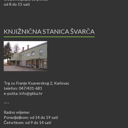
od 8 do 15 sati
KNJIŽNIČNA STANICA ŠVARČA
Trg sv. Franje Ksaverskog 2, Karlovac
telefon: 047/431-681
e-pošta:
info@gkka.hr
—–
Radno vrijeme:
Ponedjeljkom: od 14 do 19 sati
Četvrtkom: od 9 do 14 sati