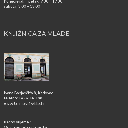
Ponedjeljak – petak: 7,30 – 19,30
subota: 8,00 – 13,00
KNJIŽNICA ZA MLADE
Ivana Banjavčića 8, Karlovac
telefon: 047/614-188
e-pošta:
mladi@gkka.hr
—–
Radno vrijeme :
Od ponedjeljka do petka: