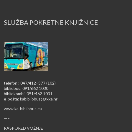
SLUŽBA POKRETNE KNJIŽNICE
telefon : 047/412–377 (102)
bibliobus: 091/662 1030
bibliokombi: 091/462 1031
e-pošta:
kabibliobus@gkka.hr
www.ka-bibliobus.eu
—–
RASPORED VOŽNJE