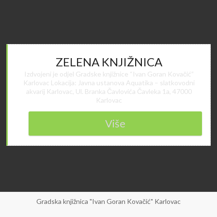
ZELENA KNJIŽNICA
Izdvojeni je odjel Gradske knjižnice “Ivan Goran Kovačić”
Karlovac Lokacija: Javna ustanova Aquatika – slatkovodni
akvarij Karlovac, Ul. Branka Čavlovića Čavleka 1a, 47000
Karlovac
Više
Gradska knjižnica "Ivan Goran Kovačić" Karlovac