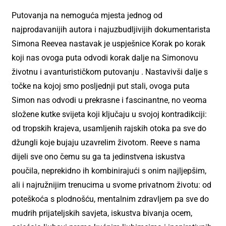
Putovanja na nemoguća mjesta jednog od
najprodavanijih autora i najuzbudljivijih dokumentarista
Simona Reevea nastavak je uspješnice Korak po korak
koji nas ovoga puta odvodi korak dalje na Simonovu
životnu i avanturističkom putovanju . Nastavivši dalje s
točke na kojoj smo posljednji put stali, ovoga puta
Simon nas odvodi u prekrasne i fascinantne, no veoma
složene kutke svijeta koji ključaju u svojoj kontradikciji:
od tropskih krajeva, usamljenih rajskih otoka pa sve do
džungli koje bujaju uzavrelim životom. Reeve s nama
dijeli sve ono čemu su ga ta jedinstvena iskustva
poučila, neprekidno ih kombinirajući s onim najljepšim,
ali i najružnijim trenucima u svome privatnom životu: od
poteškoća s plodnošću, mentalnim zdravljem pa sve do
mudrih prijateljskih savjeta, iskustva bivanja ocem,