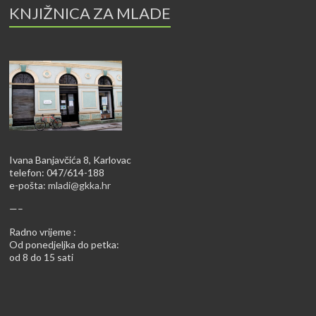
KNJIŽNICA ZA MLADE
Ivana Banjavčića 8, Karlovac
telefon: 047/614-188
e-pošta:
mladi@gkka.hr
—–
Radno vrijeme :
Od ponedjeljka do petka:
od 8 do 15 sati