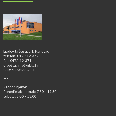
Ljudevita Šestića 1, Karlovac
telefon: 047/412-377
fax: 047/412-371
e-pošta:
info@gkka.hr
OIB: 41231362351
—–
Radno vrijeme:
Ponedjeljak – petak: 7,30 – 19,30
subota: 8,00 – 13,00