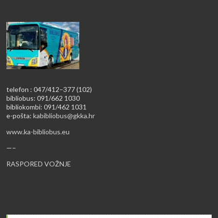
telefon : 047/412–377 (102)
bibliobus: 091/662 1030
bibliokombi: 091/462 1031
e-pošta:
kabibliobus@gkka.hr
www.ka-bibliobus.eu
—–
RASPORED VOŽNJE