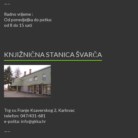
—–
Radno vrijeme :
Od ponedjeljka do petka:
od 8 do 15 sati
KNJIŽNIČNA STANICA ŠVARČA
Trg sv. Franje Ksaverskog 2, Karlovac
telefon: 047/431-681
e-pošta:
info@gkka.hr
—–