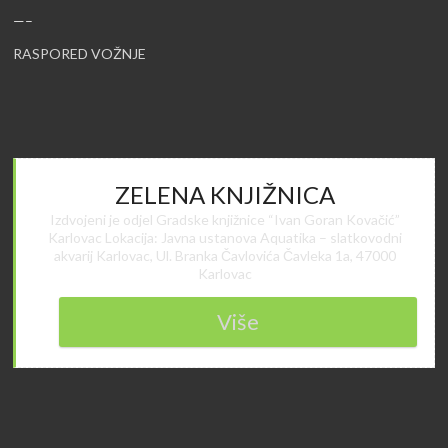
—–
RASPORED VOŽNJE
ZELENA KNJIŽNICA
Izdvojeni je odjel Gradske knjižnice “Ivan Goran Kovačić”
Karlovac Lokacija: Javna ustanova Aquatika – slatkovodni
akvarij Karlovac, Ul. Branka Čavlovića Čavleka 1a, 47000
Karlovac
Više