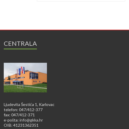
CENTRALA
Ljudevita Šestića 1, Karlovac
telefon: 047/412-377
fax: 047/412-371
e-pošta:
info@gkka.hr
OIB: 41231362351