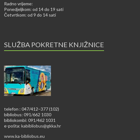
Radno vrijeme:
Ponedjeljkom: od 14 do 19 sati
Četvrtkom: od 9 do 14 sati
SLUŽBA POKRETNE KNJIŽNICE
telefon : 047/412–377 (102)
bibliobus: 091/662 1030
bibliokombi: 091/462 1031
e-pošta:
kabibliobus@gkka.hr
www.ka-bibliobus.eu