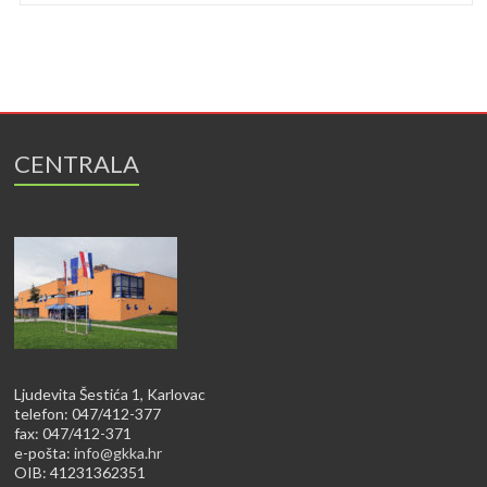
CENTRALA
Ljudevita Šestića 1, Karlovac
telefon: 047/412-377
fax: 047/412-371
e-pošta:
info@gkka.hr
OIB: 41231362351