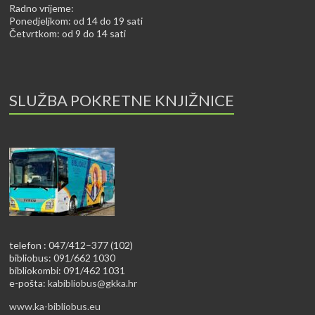
Radno vrijeme:
Ponedjeljkom: od 14 do 19 sati
Četvrtkom: od 9 do 14 sati
SLUŽBA POKRETNE KNJIŽNICE
telefon : 047/412–377 (102)
bibliobus: 091/662 1030
bibliokombi: 091/462 1031
e-pošta:
kabibliobus@gkka.hr
www.ka-bibliobus.eu