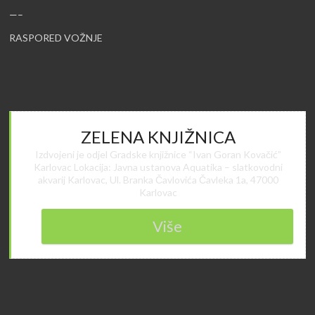
—–
RASPORED VOŽNJE
ZELENA KNJIŽNICA
Izdvojeni je odjel Gradske knjižnice “Ivan Goran Kovačić”
Karlovac Lokacija: Javna ustanova Aquatika – slatkovodni
akvarij Karlovac, Ul. Branka Čavlovića Čavleka 1a, 47000
Karlovac
Više