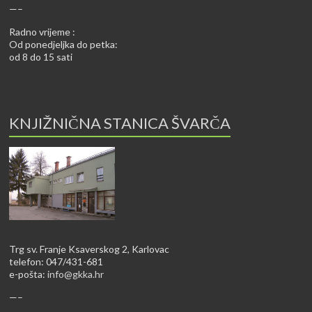
—–
Radno vrijeme :
Od ponedjeljka do petka:
od 8 do 15 sati
KNJIŽNIČNA STANICA ŠVARČA
Trg sv. Franje Ksaverskog 2, Karlovac
telefon: 047/431-681
e-pošta:
info@gkka.hr
—–