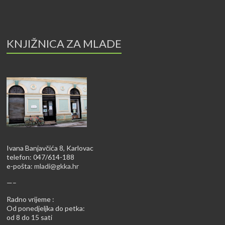
KNJIŽNICA ZA MLADE
Ivana Banjavčića 8, Karlovac
telefon: 047/614-188
e-pošta:
mladi@gkka.hr
—–
Radno vrijeme :
Od ponedjeljka do petka:
od 8 do 15 sati