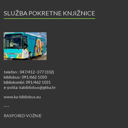
SLUŽBA POKRETNE KNJIŽNICE
telefon : 047/412–377 (102)
bibliobus: 091/662 1030
bibliokombi: 091/462 1031
e-pošta:
kabibliobus@gkka.hr
www.ka-bibliobus.eu
—–
RASPORED VOŽNJE