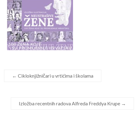
←
Cikloknjižničari u vrtićima i školama
Izložba recentnih radova Alfreda Freddya Krupe
→