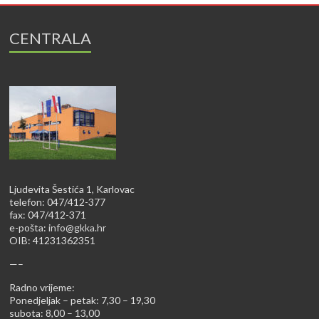
CENTRALA
Ljudevita Šestića 1, Karlovac
telefon: 047/412-377
fax: 047/412-371
e-pošta:
info@gkka.hr
OIB: 41231362351
—–
Radno vrijeme:
Ponedjeljak – petak: 7,30 – 19,30
subota: 8,00 – 13,00