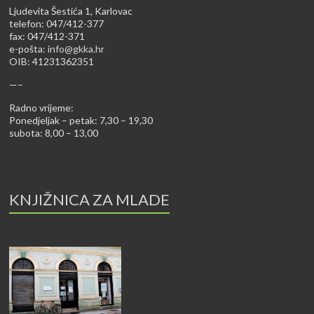
Ljudevita Šestića 1, Karlovac
telefon: 047/412-377
fax: 047/412-371
e-pošta:
info@gkka.hr
OIB: 41231362351
—–
Radno vrijeme:
Ponedjeljak – petak: 7,30 – 19,30
subota: 8,00 – 13,00
KNJIŽNICA ZA MLADE