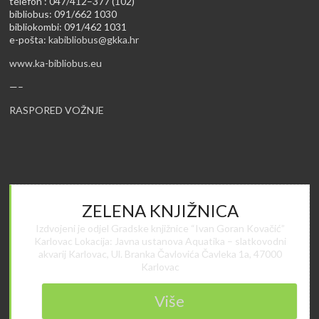
telefon : 047/412–377 (102)
bibliobus: 091/662 1030
bibliokombi: 091/462 1031
e-pošta:
kabibliobus@gkka.hr
www.ka-bibliobus.eu
—–
RASPORED VOŽNJE
ZELENA KNJIŽNICA
Izdvojeni je odjel Gradske knjižnice “Ivan Goran Kovačić”
Karlovac Lokacija: Javna ustanova Aquatika – slatkovodni
akvarij Karlovac, Ul. Branka Čavlovića Čavleka 1a, 47000
Karlovac
Više