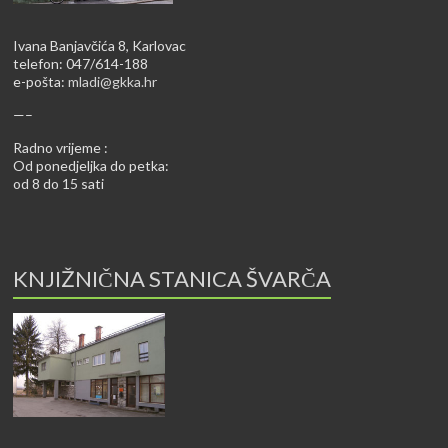
Ivana Banjavčića 8, Karlovac
telefon: 047/614-188
e-pošta:
mladi@gkka.hr
—–
Radno vrijeme :
Od ponedjeljka do petka:
od 8 do 15 sati
KNJIŽNIČNA STANICA ŠVARČA