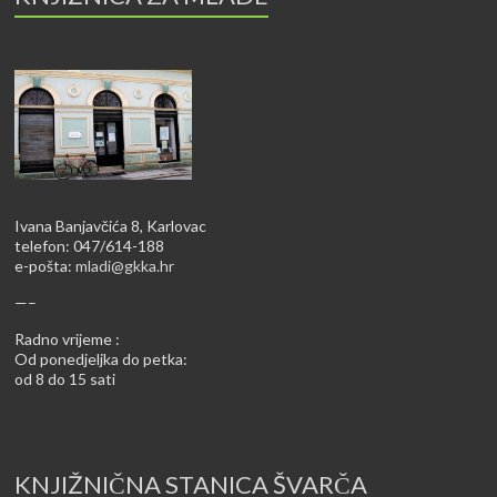
Ivana Banjavčića 8, Karlovac
telefon: 047/614-188
e-pošta:
mladi@gkka.hr
—–
Radno vrijeme :
Od ponedjeljka do petka:
od 8 do 15 sati
KNJIŽNIČNA STANICA ŠVARČA