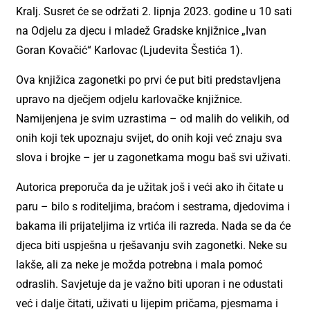
Kralj. Susret će se održati 2. lipnja 2023. godine u 10 sati
na Odjelu za djecu i mladež Gradske knjižnice „Ivan
Goran Kovačić“ Karlovac (Ljudevita Šestića 1).
Ova knjižica zagonetki po prvi će put biti predstavljena
upravo na dječjem odjelu karlovačke knjižnice.
Namijenjena je svim uzrastima – od malih do velikih, od
onih koji tek upoznaju svijet, do onih koji već znaju sva
slova i brojke – jer u zagonetkama mogu baš svi uživati.
Autorica preporuča da je užitak još i veći ako ih čitate u
paru – bilo s roditeljima, braćom i sestrama, djedovima i
bakama ili prijateljima iz vrtića ili razreda. Nada se da će
djeca biti uspješna u rješavanju svih zagonetki. Neke su
lakše, ali za neke je možda potrebna i mala pomoć
odraslih. Savjetuje da je važno biti uporan i ne odustati
već i dalje čitati, uživati u lijepim pričama, pjesmama i