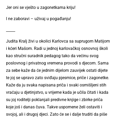
Jer oni se vješto u zagonetkama kriju!
I ne zaboravi – uživaj u pogađanju!
_____
Judita Kralj živi u okolici Karlovca sa suprugom Matijom
i kćeri Mašom. Radi u jednoj karlovačkoj osnovnoj školi
kao stručni suradnik pedagog tako da većinu svog
poslovnog i privatnog vremena provodi s djecom. Sama
za sebe kaže da će jednim dijelom zauvijek ostati dijete
te joj se upravo zato sviđaju pjesmice, priče i zagonetke.
Kaže da ju svaka napisana priča i svaki osmišljeni stih
vraćaju u djetinjstvo, u vrijeme kada je učila čitati i kada
su joj roditelji poklanjali predivne knjige i zbirke priča
koje još i danas čuva. Takve uspomene želi ostaviti i
svojoj, ali i drugoj djeci. Zato će se i dalje truditi da piše