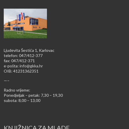
Ljudevita Šestića 1, Karlovac
telefon: 047/412-377
fax: 047/412-371
e-pošta:
info@gkka.hr
OIB: 41231362351
—–
Radno vrijeme:
Ponedjeljak – petak: 7,30 – 19,30
subota: 8,00 – 13,00
KNJIŽNICA ZA MLADE