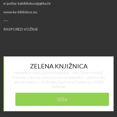
e-pošta:
kabibliobus@gkka.hr
www.ka-bibliobus.eu
—–
RASPORED VOŽNJE
ZELENA KNJIŽNICA
Izdvojeni je odjel Gradske knjižnice “Ivan Goran Kovačić”
Karlovac Lokacija: Javna ustanova Aquatika – slatkovodni
akvarij Karlovac, Ul. Branka Čavlovića Čavleka 1a, 47000
Karlovac
Više