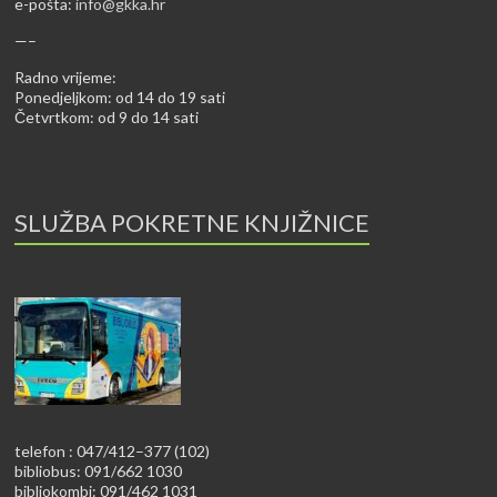
e-pošta:
info@gkka.hr
—–
Radno vrijeme:
Ponedjeljkom: od 14 do 19 sati
Četvrtkom: od 9 do 14 sati
SLUŽBA POKRETNE KNJIŽNICE
telefon : 047/412–377 (102)
bibliobus: 091/662 1030
bibliokombi: 091/462 1031