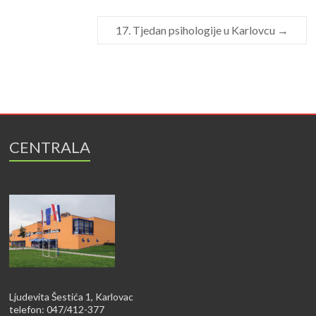
17. Tjedan psihologije u Karlovcu
→
CENTRALA
Ljudevita Šestića 1, Karlovac
telefon: 047/412-377