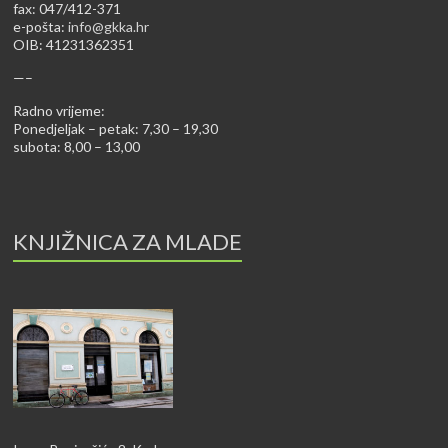
fax: 047/412-371
e-pošta:
info@gkka.hr
OIB: 41231362351
—–
Radno vrijeme:
Ponedjeljak – petak: 7,30 – 19,30
subota: 8,00 – 13,00
KNJIŽNICA ZA MLADE