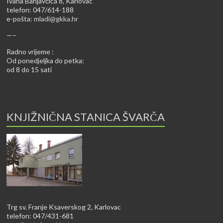
Ivana Banjavčića 8, Karlovac
telefon: 047/614-188
e-pošta:
mladi@gkka.hr
—–
Radno vrijeme :
Od ponedjeljka do petka:
od 8 do 15 sati
KNJIŽNIČNA STANICA ŠVARČA
Trg sv. Franje Ksaverskog 2, Karlovac
telefon: 047/431-681