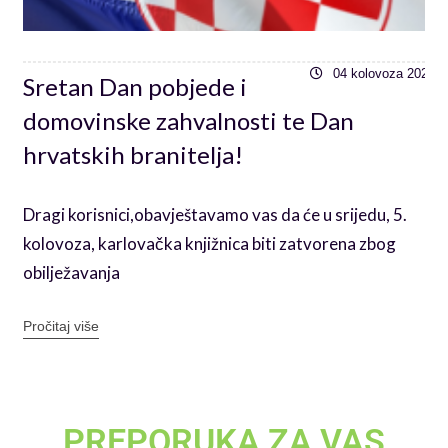
6
04 kolovoza 2026
Sretan Dan pobjede i
domovinske zahvalnosti te Dan
hrvatskih branitelja!
Dragi korisnici,obavještavamo vas da će u srijedu, 5.
kolovoza, karlovačka knjižnica biti zatvorena zbog
obilježavanja
Pročitaj više
PREPORUKA ZA VAS