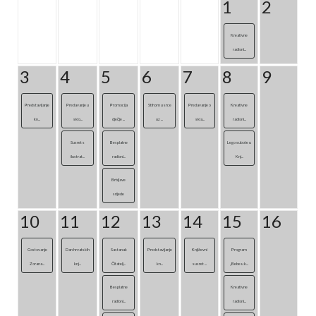
1
2
Kreativne
radioni...
3
4
5
6
7
8
9
Predstavljanje
Predavanje u
Promocija
Stihom u srce
Predavanje o
Kreativne
kn...
sklo...
dječje ...
uz ...
skla...
radioni...
Susret s
Besplatne
Lego subote u
ilustrat...
radioni...
Knj...
Brbljave
srijede
10
11
12
13
14
15
16
Gostovanje
Dan hrvatskih
Sastanak
Predstavljanje
Književni
Program
Zorana...
knj...
Čitatelj...
kn...
susret ...
„Bebe u k...
Besplatne
Kreativne
radioni...
radioni...