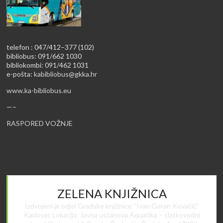
telefon : 047/412–377 (102)
bibliobus: 091/662 1030
bibliokombi: 091/462 1031
e-pošta:
kabibliobus@gkka.hr
www.ka-bibliobus.eu
—–
RASPORED VOŽNJE
ZELENA KNJIŽNICA
Izdvojeni je odjel Gradske knjižnice “Ivan Goran Kovačić”
Karlovac Lokacija: Javna ustanova Aquatika – slatkovodni