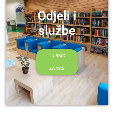
Odjeli i
službe
TU SMO
ZA VAS