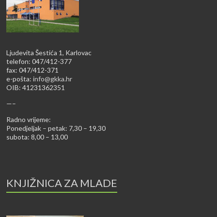
Ljudevita Šestića 1, Karlovac
telefon: 047/412-377
fax: 047/412-371
e-pošta:
info@gkka.hr
OIB: 41231362351
—–
Radno vrijeme:
Ponedjeljak – petak: 7,30 – 19,30
subota: 8,00 – 13,00
KNJIŽNICA ZA MLADE