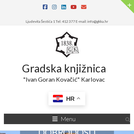
Ljudevita Šestića 1 Tel: 412 377 E-mail: info@gkka.hr
Gradska knjižnica
"Ivan Goran Kovačić" Karlovac
HR
Menu
DOBRODOŠLI