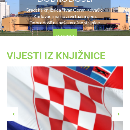
Gradska knjižnica "Ivan Goran Kovačić"
Karlovac ima novi virtualni dom.
Dobrodošli na naše mrežne stranice.
o nama
VIJESTI IZ KNJIŽNICE