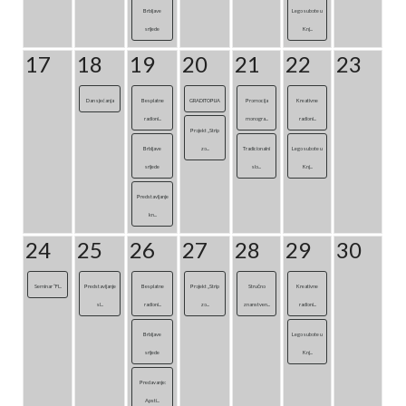
Brbljave
Lego subote u
srijede
Knj...
17
18
19
20
21
22
23
Dan sjećanja
Besplatne
GRADITOPIJA
Promocija
Kreativne
radioni...
monogra...
radioni...
Projekt „Strip
Brbljave
zo...
Tradicionalni
Lego subote u
srijede
slo...
Knj...
Predstavljanje
kn...
24
25
26
27
28
29
30
Seminar “FI...
Predstavljanje
Besplatne
Projekt „Strip
Stručno
Kreativne
sl...
radioni...
zo...
znanstven...
radioni...
Brbljave
Lego subote u
srijede
Knj...
Predavanje:
Apsti...