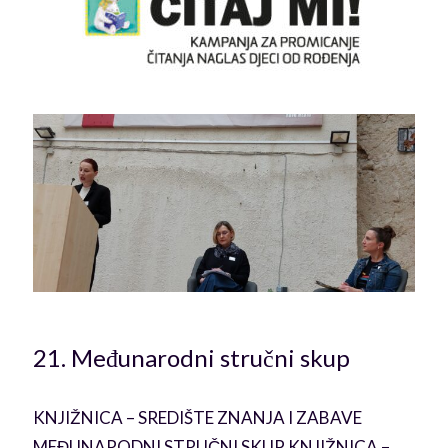
21. Međunarodni stručni skup
u
KNJIŽNICA – SREDIŠTE ZNANJA I ZABAVE
MEĐUNARODNI STRUČNI SKUP KNJIŽNICA –