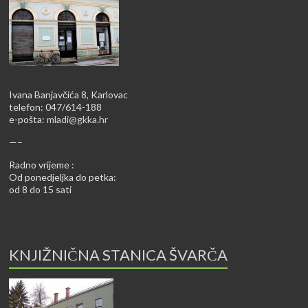
Ivana Banjavčića 8, Karlovac
telefon: 047/614-188
e-pošta:
mladi@gkka.hr
—–
Radno vrijeme :
Od ponedjeljka do petka:
od 8 do 15 sati
KNJIŽNIČNA STANICA ŠVARČA