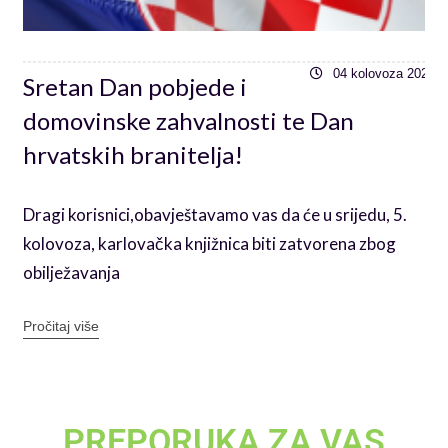
6
04 kolovoza 2026
Sretan Dan pobjede i
domovinske zahvalnosti te Dan
hrvatskih branitelja!
Dragi korisnici,obavještavamo vas da će u srijedu, 5.
kolovoza, karlovačka knjižnica biti zatvorena zbog
obilježavanja
Pročitaj više
PREPORUKA ZA VAS