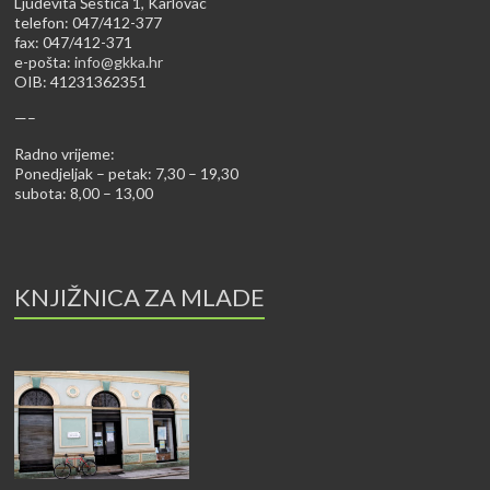
Ljudevita Šestića 1, Karlovac
telefon: 047/412-377
fax: 047/412-371
e-pošta:
info@gkka.hr
OIB: 41231362351
—–
Radno vrijeme:
Ponedjeljak – petak: 7,30 – 19,30
subota: 8,00 – 13,00
KNJIŽNICA ZA MLADE