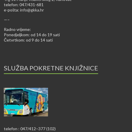
telefon: 047/431-681
e-pošta:
info@gkka.hr
—–
Radno vrijeme:
Ponedjeljkom: od 14 do 19 sati
Četvrtkom: od 9 do 14 sati
SLUŽBA POKRETNE KNJIŽNICE
telefon : 047/412–377 (102)