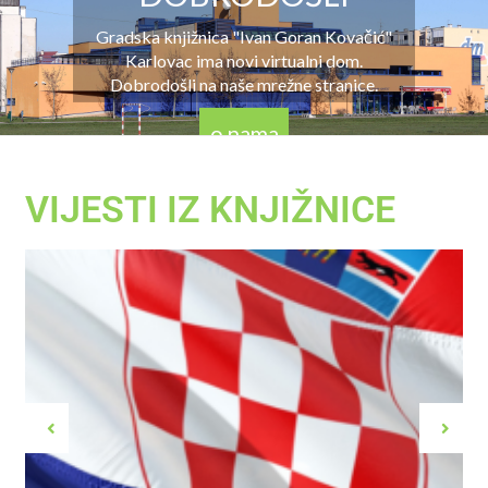
Gradska knjižnica "Ivan Goran Kovačić"
Karlovac ima novi virtualni dom.
Dobrodošli na naše mrežne stranice.
o nama
VIJESTI IZ KNJIŽNICE