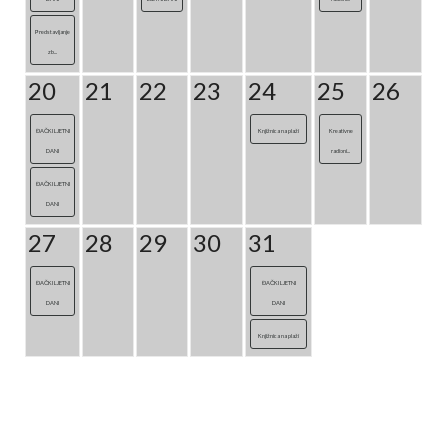
Predstavljanje
zb...
20
21
22
23
24
25
26
ĐAČKI LJETNI
Knjižnica na plaži
Kreativne
DANI
radioni...
ĐAČKI LJETNI
DANI
27
28
29
30
31
ĐAČKI LJETNI
ĐAČKI LJETNI
DANI
DANI
Knjižnica na plaži