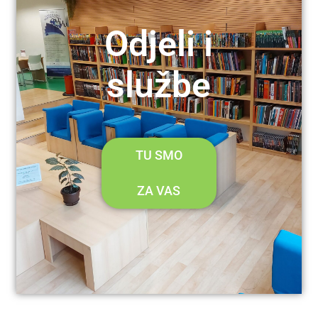
Odjeli i
službe
TU SMO
ZA VAS