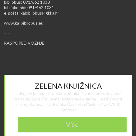
bibliobus: 091/662 1030
bibliokombi: 091/462 1031
e-pošta:
kabibliobus@gkka.hr
www.ka-bibliobus.eu
—–
RASPORED VOŽNJE
ZELENA KNJIŽNICA
Izdvojeni je odjel Gradske knjižnice “Ivan Goran Kovačić”
Karlovac Lokacija: Javna ustanova Aquatika – slatkovodni
akvarij Karlovac, Ul. Branka Čavlovića Čavleka 1a, 47000
Karlovac
Više