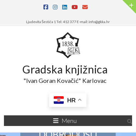
Ljudevita Šestića 1 Tel: 412 377 E-mail: info@gkka.hr
Gradska knjižnica
"Ivan Goran Kovačić" Karlovac
HR
Menu
DOBRODOŠLI