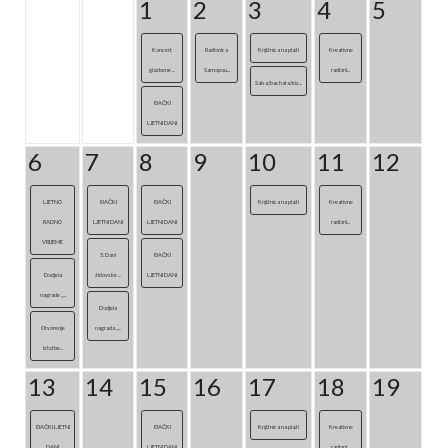
1
2
3
4
5
Koncert
Radionica
Knjižnica na plaži
Kreativne
glazbene ...
Samopou...
radioni...
Salsa/bachata/kiz...
ĐAČKI
LJETNI DANI
6
7
8
9
10
11
12
LJETNO
ĐAČKI
ĐAČKI
Knjižnica na plaži
Kreativne
RADNO
LJETNI DANI
LJETNI DANI
radioni...
VRIJEME
5. Dani
ĐAČKI
Dodjela
židovske ...
LJETNI DANI
nagrade „...
Dodjela
Otvorenje
nagrada „...
izložbe...
13
14
15
16
17
18
19
ĐAČKI LJETNI
ĐAČKI
Knjižnica na plaži
Kreativne
DANI
LJETNI DANI
radioni...