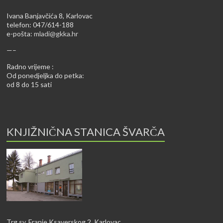
Ivana Banjavčića 8, Karlovac
telefon: 047/614-188
e-pošta:
mladi@gkka.hr
—–
Radno vrijeme :
Od ponedjeljka do petka:
od 8 do 15 sati
KNJIŽNIČNA STANICA ŠVARČA
Trg sv. Franje Ksaverskog 2, Karlovac