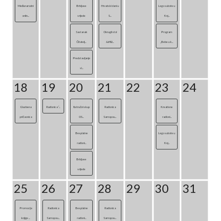
Međunarodni
Brbljave
Hrvatski dani u
Lego subote u
onlin...
srijede
S...
Knj...
Sastanak
Okrugli stol
Program
Čitatelj...
&#82...
„Bebe u k...
Predstavljanje
sl...
18
19
20
21
22
23
24
Glazbena
Radionica “...
8.stručni skup
Radionica
Kreativne
pričaonica
OS...
Samopou...
radioni...
Besplatne
Lego subote u
radioni...
Knj...
Brbljave
srijede
25
26
27
28
29
30
31
Promocija
Radionica
Besplatne
Radionica
knjige ...
Samopou...
radioni...
Samopou...