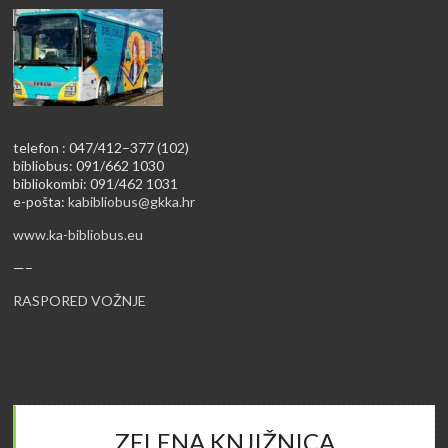
telefon : 047/412–377 (102)
bibliobus: 091/662 1030
bibliokombi: 091/462 1031
e-pošta:
kabibliobus@gkka.hr
www.ka-bibliobus.eu
—–
RASPORED VOŽNJE
ZELENA KNJIŽNICA