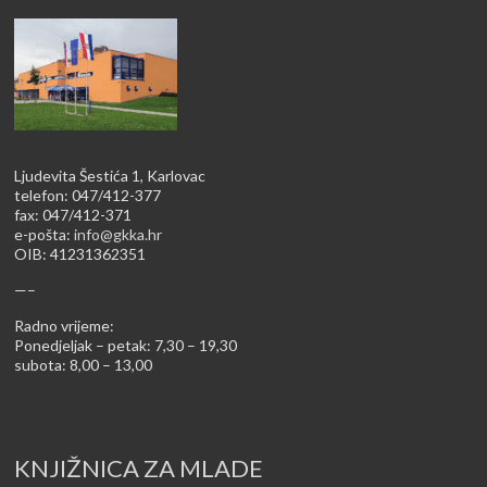
Ljudevita Šestića 1, Karlovac
telefon: 047/412-377
fax: 047/412-371
e-pošta:
info@gkka.hr
OIB: 41231362351
—–
Radno vrijeme:
Ponedjeljak – petak: 7,30 – 19,30
subota: 8,00 – 13,00
KNJIŽNICA ZA MLADE