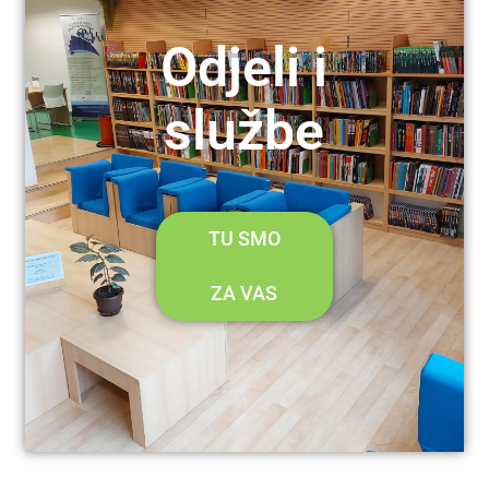
Odjeli i
službe
TU SMO
ZA VAS