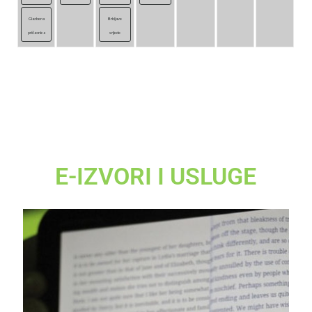
Glazbena
Brbljave
pričaonica
srijede
E-IZVORI I USLUGE