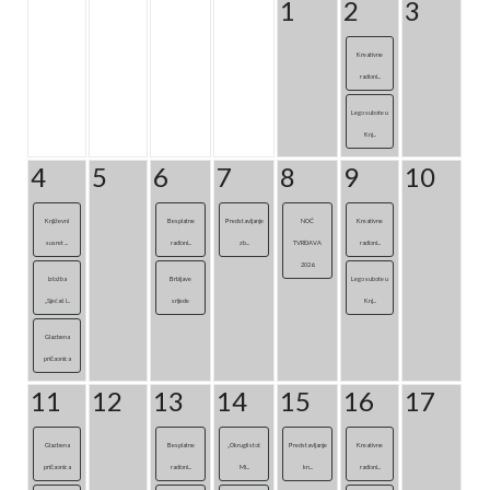
1
2
3
Kreativne
radioni...
Lego subote u
Knj...
4
5
6
7
8
9
10
Književni
Besplatne
Predstavljanje
NOĆ
Kreativne
susret ...
radioni...
zb...
TVRĐAVA
radioni...
2026.
Izložba
Brbljave
Lego subote u
„Sjećaš l...
srijede
Knj...
Glazbena
pričaonica
11
12
13
14
15
16
17
Glazbena
Besplatne
„Okrugli stol:
Predstavljanje
Kreativne
pričaonica
radioni...
Mi...
kn...
radioni...