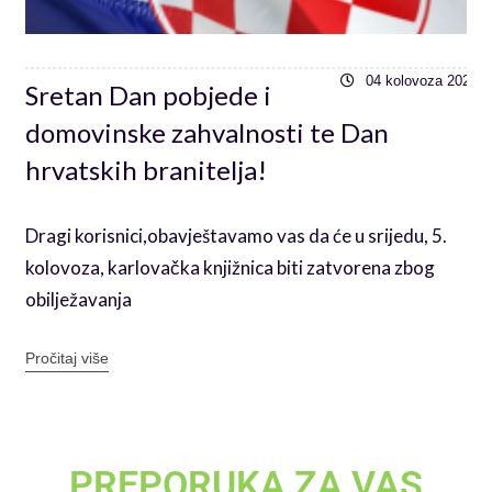
6
04 kolovoza 2026
Sretan Dan pobjede i
domovinske zahvalnosti te Dan
hrvatskih branitelja!
Dragi korisnici,obavještavamo vas da će u srijedu, 5.
kolovoza, karlovačka knjižnica biti zatvorena zbog
obilježavanja
Pročitaj više
PREPORUKA ZA VAS