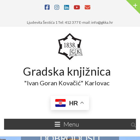
Ljudevita Šestića 1 Tel: 412 377 E-mail: info@gkka.hr
Gradska knjižnica
"Ivan Goran Kovačić" Karlovac
HR
Menu
DOBRODOŠLI