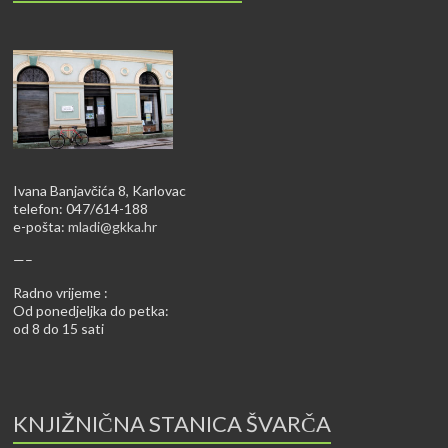
Ivana Banjavčića 8, Karlovac
telefon: 047/614-188
e-pošta:
mladi@gkka.hr
—–
Radno vrijeme :
Od ponedjeljka do petka:
od 8 do 15 sati
KNJIŽNIČNA STANICA ŠVARČA