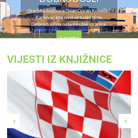
Gradska knjižnica "Ivan Goran Kovačić"
Karlovac ima novi virtualni dom.
Dobrodošli na naše mrežne stranice.
o nama
VIJESTI IZ KNJIŽNICE