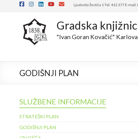
Ljudevita Šestića 1 Tel: 412 377 E-mail:
Gradska knjižni
"Ivan Goran Kovačić" Karlova
GODIŠNJI PLAN
SLUŽBENE INFORMACIJE
STRATEŠKI PLAN
GODIŠNJI PLAN
IZVJEŠĆA