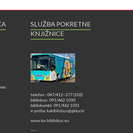
CA
SLUŽBA POKRETNE
KNJIŽNICE
ovac
telefon : 047/412–377 (102)
bibliobus: 091/662 1030
bibliokombi: 091/462 1031
e-pošta:
kabibliobus@gkka.hr
www.ka-bibliobus.eu
—–