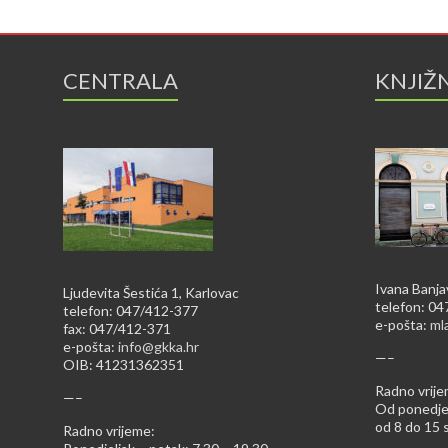
CENTRALA
KNJIŽ
Ivana Banja
Ljudevita Šestića 1, Karlovac
telefon: 0
telefon: 047/412-377
e-pošta:
ml
fax: 047/412-371
e-pošta:
info@gkka.hr
—–
OIB: 41231362351
Radno vrije
—–
Od ponedjel
od 8 do 15 s
Radno vrijeme: