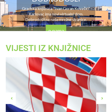
Gradska knjižnica "Ivan Goran Kovačić"
Karlovac ima novi virtualni dom.
Dobrodošli na naše mrežne stranice.
o nama
VIJESTI IZ KNJIŽNICE