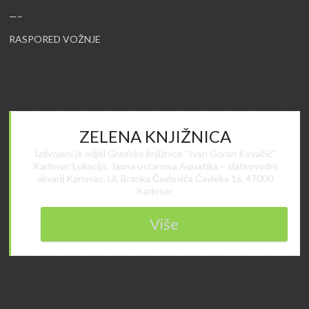
—–
RASPORED VOŽNJE
ZELENA KNJIŽNICA
Izdvojeni je odjel Gradske knjižnice “Ivan Goran Kovačić”
Karlovac Lokacija: Javna ustanova Aquatika – slatkovodni
akvarij Karlovac, Ul. Branka Čavlovića Čavleka 1a, 47000
Karlovac
Više