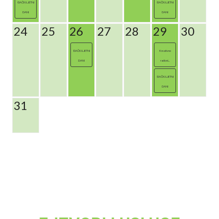
ĐAČKI LJETNI
ĐAČKI LJETNI
DANI
DANI
24
25
26
27
28
29
30
ĐAČKI LJETNI
Kreativne
DANI
radioni...
ĐAČKI LJETNI
DANI
31