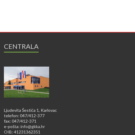
CENTRALA
Ljudevita Šestića 1, Karlovac
telefon: 047/412-377
fax: 047/412-371
e-pošta:
info@gkka.hr
OIB: 41231362351