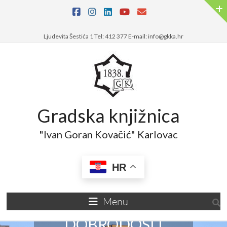
Ljudevita Šestića 1 Tel: 412 377 E-mail: info@gkka.hr
Gradska knjižnica
"Ivan Goran Kovačić" Karlovac
HR
Menu
DOBRODOŠLI