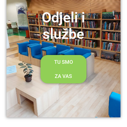
Odjeli i
službe
TU SMO
ZA VAS