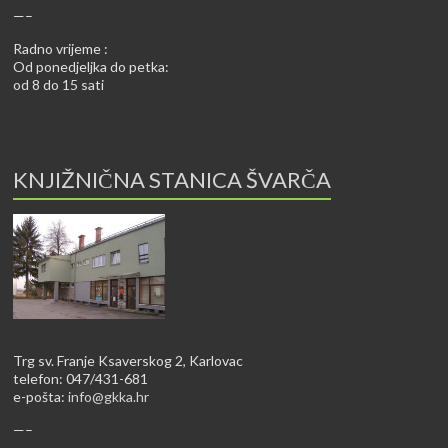
—–
Radno vrijeme :
Od ponedjeljka do petka:
od 8 do 15 sati
KNJIŽNIČNA STANICA ŠVARČA
Trg sv. Franje Ksaverskog 2, Karlovac
telefon: 047/431-681
e-pošta:
info@gkka.hr
—–