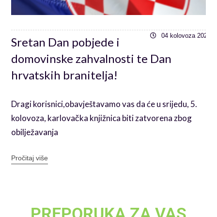
6
04 kolovoza 2026
Sretan Dan pobjede i
domovinske zahvalnosti te Dan
hrvatskih branitelja!
Dragi korisnici,obavještavamo vas da će u srijedu, 5.
kolovoza, karlovačka knjižnica biti zatvorena zbog
obilježavanja
Pročitaj više
PREPORUKA ZA VAS