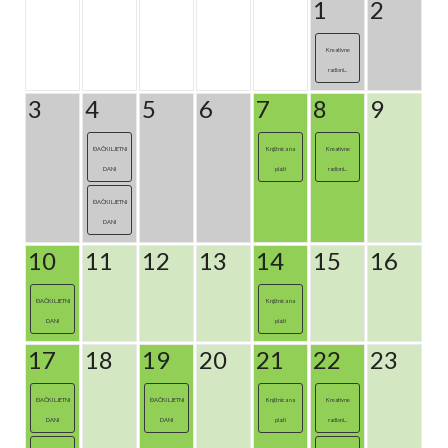
1
2
Kreativne
radioni...
3
4
5
6
7
8
9
ĐAČKI LJETNI
Knjižnica na
Kreativne
DANI
plaži
radioni...
ĐAČKI LJETNI
DANI
10
11
12
13
14
15
16
ĐAČKI LJETNI
Knjižnica na
DANI
plaži
17
18
19
20
21
22
23
ĐAČKI LJETNI
ĐAČKI LJETNI
Knjižnica na
Kreativne
DANI
DANI
plaži
radioni...