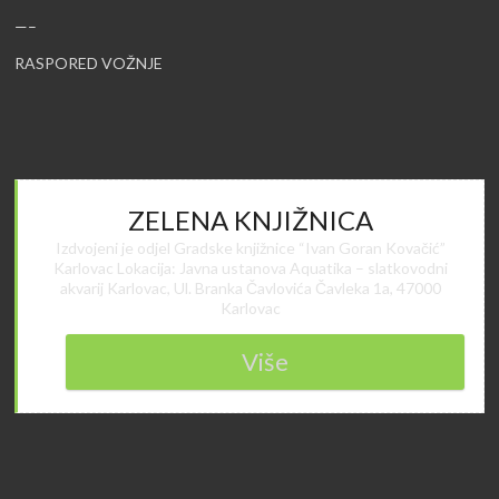
—–
RASPORED VOŽNJE
ZELENA KNJIŽNICA
Izdvojeni je odjel Gradske knjižnice “Ivan Goran Kovačić”
Karlovac Lokacija: Javna ustanova Aquatika – slatkovodni
akvarij Karlovac, Ul. Branka Čavlovića Čavleka 1a, 47000
Karlovac
Više