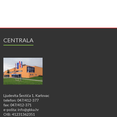
CENTRALA
Ljudevita Šestića 1, Karlovac
telefon: 047/412-377
fax: 047/412-371
e-pošta:
info@gkka.hr
OIB: 41231362351