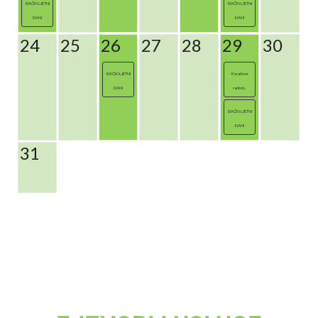
ĐAČKI LJETNI
ĐAČKI LJETNI
DANI
DANI
24
25
26
27
28
29
30
ĐAČKI LJETNI
Kreativne
DANI
radioni...
ĐAČKI LJETNI
DANI
31