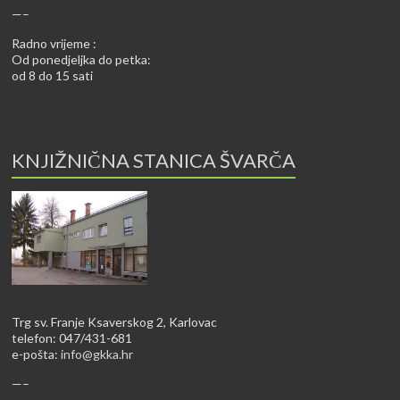
—–
Radno vrijeme :
Od ponedjeljka do petka:
od 8 do 15 sati
KNJIŽNIČNA STANICA ŠVARČA
Trg sv. Franje Ksaverskog 2, Karlovac
telefon: 047/431-681
e-pošta:
info@gkka.hr
—–