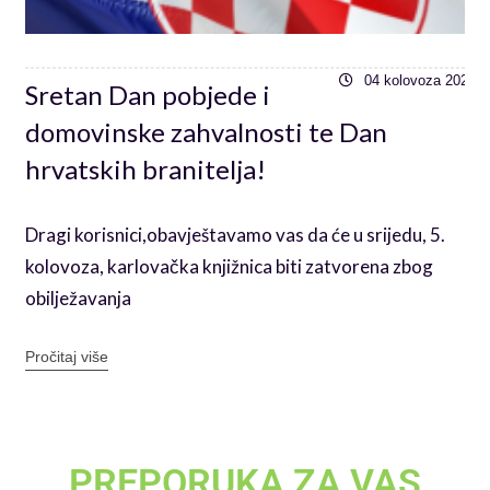
6
04 kolovoza 2026
Sretan Dan pobjede i
domovinske zahvalnosti te Dan
hrvatskih branitelja!
Dragi korisnici,obavještavamo vas da će u srijedu, 5.
kolovoza, karlovačka knjižnica biti zatvorena zbog
obilježavanja
Pročitaj više
PREPORUKA ZA VAS