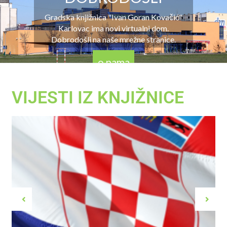
Gradska knjižnica "Ivan Goran Kovačić"
Karlovac ima novi virtualni dom.
Dobrodošli na naše mrežne stranice.
o nama
VIJESTI IZ KNJIŽNICE