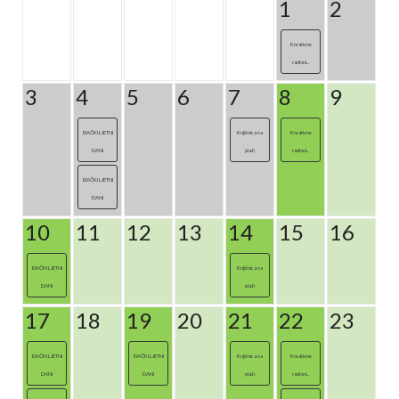
1
2
Kreativne
radioni...
3
4
5
6
7
8
9
ĐAČKI LJETNI
Knjižnica na
Kreativne
DANI
plaži
radioni...
ĐAČKI LJETNI
DANI
10
11
12
13
14
15
16
ĐAČKI LJETNI
Knjižnica na
DANI
plaži
17
18
19
20
21
22
23
ĐAČKI LJETNI
ĐAČKI LJETNI
Knjižnica na
Kreativne
DANI
DANI
plaži
radioni...