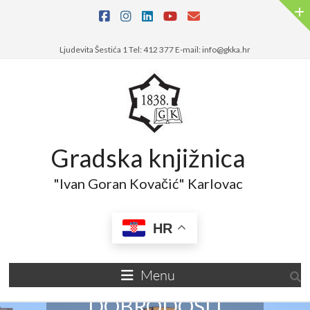
Ljudevita Šestića 1 Tel: 412 377 E-mail: info@gkka.hr
Gradska knjižnica
"Ivan Goran Kovačić" Karlovac
HR
Menu
DOBRODOŠLI