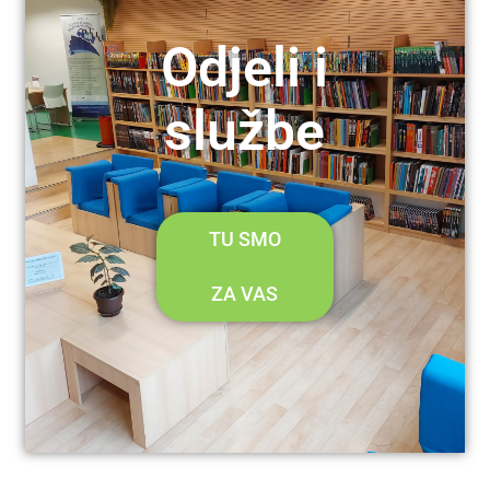
Odjeli i
službe
TU SMO
ZA VAS